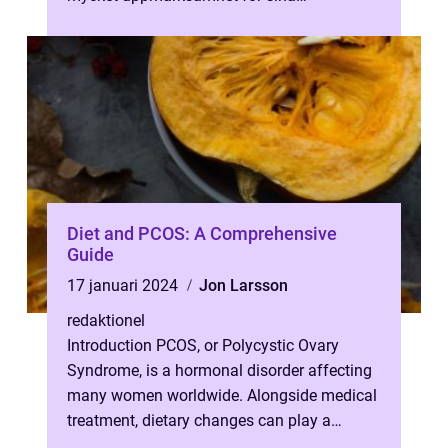
hälsofördelar och som en populär metod för
vik...
Diet and PCOS: A Comprehensive
Guide
17 januari 2024
Jon Larsson
redaktionel
Introduction PCOS, or Polycystic Ovary
Syndrome, is a hormonal disorder affecting
many women worldwide. Alongside medical
treatment, dietary changes can play a
crucial role in managing the symptoms of...