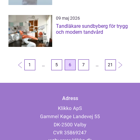
09 maj 2026
Tandläkare sundbyberg för trygg
och modern tandvård
1
…
5
6
7
…
21
Adress