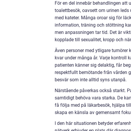
För en del innebär behandlingen att 
toalettbesök, oavsett om urinen leds
med kateter. Många oroar sig för läck
information, träning och stöttning kan 
men anpassningen tar tid. Det är vik
kopplade till sexualitet, kropp och nä
Även personer med ytligare tumörer ka
kvar under många år. Varje kontroll
patienten känner sig delaktig, får begr
respektfullt bemötande från vården gö
besvär som inte alltid syns utanpå.
Närstående påverkas också starkt. P
samtidigt behöva vara starka. De kan
få följa med på läkarbesök, hjälpa t
skapa en känsla av gemensamt fokus:
I den här situationen betyder erfare
nätverk erbjuder en plats där diagnos