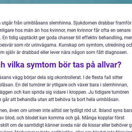
utgår från urinblåsans slemhinna. Sjukdomen drabbar framför
vanligare hos män än hos kvinnor, men kvinnor får ofta en senare
n tidig upptäckt ger goda chanser till effektiv behandling, me
r besvär som rör urinvägarna. Kunskap om symtom, utredning oc
om själv är drabbad eller lever nära någon som fått diagnosen.
h vilka symtom bör tas på allvar?
sans vägg börjar dela sig okontrollerat. I de flesta fall sitter
låsan. En del tumörer är ytligare och växer bara i slemhinnan,
äggen och kan sprida sig vidare i kroppen. Ju tidigare tumören
en går att behandla utan att behöva ta bort hela urinblåsan.
en, även om urinen inte alltid ser tydligt röd ut. Ibland syns bar
 av blod, och blodet kan komma och gå. Många kopplar först
ärskilt om de samtidigt känner sveda när de kissar eller behöver 