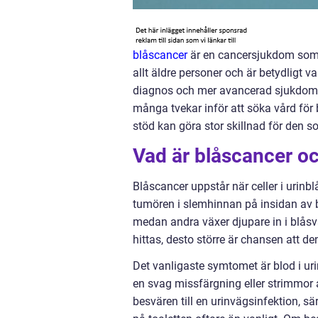
blåscancer
är en cancersjukdom som 
allt äldre personer och är betydligt 
diagnos och mer avancerad sjukdom. E
många tvekar inför att söka vård fö
stöd kan göra stor skillnad för den s
Vad är blåscancer oc
Blåscancer uppstår när celler i urinblå
tumören i slemhinnan på insidan av b
medan andra växer djupare in i blåsv
hittas, desto större är chansen att d
Det vanligaste symtomet är blod i urin
en svag missfärgning eller strimmor
besvären till en urinvägsinfektion, s