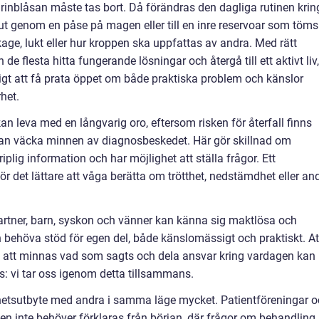
urinblåsan måste tas bort. Då förändras den dagliga rutinen krin
 ut genom en påse på magen eller till en inre reservoar som töms
age, lukt eller hur kroppen ska uppfattas av andra. Med rätt
de flesta hitta fungerande lösningar och återgå till ett aktivt liv,
tigt att få prata öppet om både praktiska problem och känslor
rhet.
n leva med en långvarig oro, eftersom risken för återfall finns
 kan väcka minnen av diagnosbeskedet. Här gör skillnad om
iplig information och har möjlighet att ställa frågor. Ett
r det lättare att våga berätta om trötthet, nedstämdhet eller an
artner, barn, syskon och vänner kan känna sig maktlösa och
 behöva stöd för egen del, både känslomässigt och praktiskt. At
ill att minnas vad som sagts och dela ansvar kring vardagen kan
 vi tar oss igenom detta tillsammans.
nhetsutbyte med andra i samma läge mycket. Patientföreningar 
en inte behöver förklaras från början, där frågor om behandling,