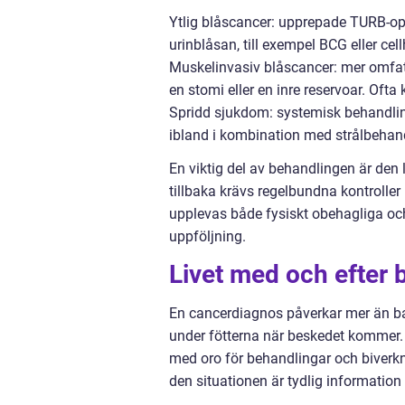
Ytlig blåscancer: upprepade TURB-op
urinblåsan, till exempel BCG eller c
Muskelinvasiv blåscancer: mer omfatt
en stomi eller en inre reservoar. Ofta
Spridd sjukdom: systemisk behandlin
ibland i kombination med strålbehan
En viktig del av behandlingen är de
tillbaka krävs regelbundna kontroller
upplevas både fysiskt obehagliga och
uppföljning.
Livet med och efter 
En cancerdiagnos påverkar mer än ba
under fötterna när beskedet kommer.
med oro för behandlingar och biverkni
den situationen är tydlig information 