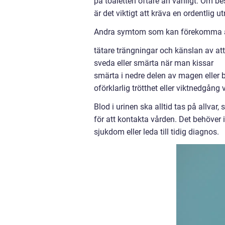
på toaletten oftare än vanligt. Om bes
är det viktigt att kräva en ordentlig u
Andra symtom som kan förekomma ä
tätare trängningar och känslan av at
sveda eller smärta när man kissar
smärta i nedre delen av magen eller 
oförklarlig trötthet eller viktnedgån
Blod i urinen ska alltid tas på allvar
för att kontakta vården. Det behöver 
sjukdom eller leda till tidig diagnos.