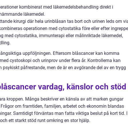
erationer kombinerat med läkemedelsbehandling direkt i
ellhämmande läkemedel.
ande kirurgi där hela urinblåsan tas bort och urinen leds om vi
 kombineras operationen med cytostatika före eller efter ingreppe
g med cytostatika, immunterapi eller målinriktade läkemedel,
dling.
n långsiktiga uppföljningen. Eftersom blåscancer kan komma
 med cystoskopi och urinprov under flera år. Kontrollerna kan
 psykiskt påfrestande, men de är en avgörande del av en trygg
blåscancer vardag, känslor och stöd
ra kroppen. Många beskriver en känsla av att marken gungar
 Frågor om framtiden, familjen, arbetet och ekonomin blandas
ngar. Samtidigt förväntas man fatta viktiga beslut på kort tid. I
och ett starkt stöd runt omkring en stor hjälp.