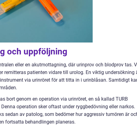
g och uppföljning
tralen eller en akutmottagning, där urinprov och blodprov tas. V
emitteras patienten vidare till urolog. En viktig undersökning 
 instrument via urinröret för att titta in i urinblåsan. Samtidigt ka
områden.
tas bort genom en operation via urinröret, en så kallad TURB
. Denna operation sker oftast under ryggbedövning eller narkos.
s sedan av patolog, som bedömer hur aggressiv tumören är oc
den fortsatta behandlingen planeras.