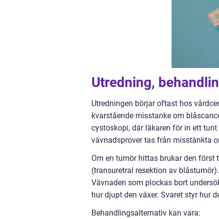
Utredning, behandlin
Utredningen börjar oftast hos vårdcen
kvarstående misstanke om blåscancer r
cystoskopi, där läkaren för in ett tunt
vävnadsprover tas från misstänkta 
Om en tumör hittas brukar den först 
(transuretral resektion av blåstumör)
Vävnaden som plockas bort undersök
hur djupt den växer. Svaret styr hur 
Behandlingsalternativ kan vara: