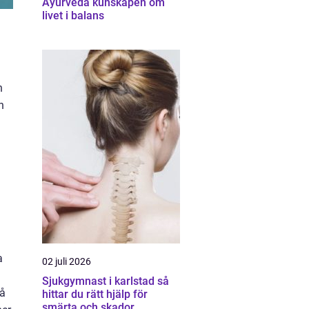
Ayurveda kunskapen om
livet i balans
n
h
a
02 juli 2026
Sjukgymnast i karlstad så
gå
hittar du rätt hjälp för
smärta och skador