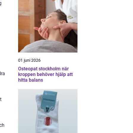
g
01 juni 2026
Osteopat stockholm när
dra
kroppen behöver hjälp att
hitta balans
t
och