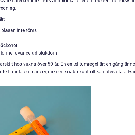
vären återkommer trots antibiotika, eller om blodet inte försvinn
tredning.
r:
t blåsan inte töms
bäckenet
g vid mer avancerad sjukdom
, särskilt hos vuxna över 50 år. En enkel tumregel är: en gång är n
inte handla om cancer, men en snabb kontroll kan utesluta allvar