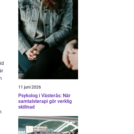
id
är
n
11 juni 2026
Psykolog i Västerås: När
samtalsterapi gör verklig
skillnad
h