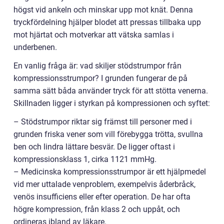
högst vid ankeln och minskar upp mot knät. Denna
tryckfördelning hjälper blodet att pressas tillbaka upp
mot hjärtat och motverkar att vätska samlas i
underbenen.
En vanlig fråga är: vad skiljer stödstrumpor från
kompressionsstrumpor? I grunden fungerar de på
samma sätt båda använder tryck för att stötta venerna.
Skillnaden ligger i styrkan på kompressionen och syftet:
– Stödstrumpor riktar sig främst till personer med i
grunden friska vener som vill förebygga trötta, svullna
ben och lindra lättare besvär. De ligger oftast i
kompressionsklass 1, cirka 1121 mmHg.
– Medicinska kompressionsstrumpor är ett hjälpmedel
vid mer uttalade venproblem, exempelvis åderbråck,
venös insufficiens eller efter operation. De har ofta
högre kompression, från klass 2 och uppåt, och
ordineras ibland av läkare.