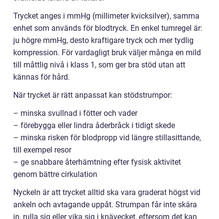
Trycket anges i mmHg (millimeter kvicksilver), samma
enhet som används för blodtryck. En enkel tumregel är:
ju högre mmHg, desto kraftigare tryck och mer tydlig
kompression. För vardagligt bruk väljer många en mild
till måttlig nivå i klass 1, som ger bra stöd utan att
kännas för hård.
När trycket är rätt anpassat kan stödstrumpor:
– minska svullnad i fötter och vader
– förebygga eller lindra åderbråck i tidigt skede
– minska risken för blodpropp vid längre stillasittande,
till exempel resor
– ge snabbare återhämtning efter fysisk aktivitet
genom bättre cirkulation
Nyckeln är att trycket alltid ska vara graderat högst vid
ankeln och avtagande uppåt. Strumpan får inte skära
in, rulla sig eller vika sig i knävecket, eftersom det kan