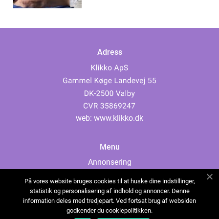
Adress
web:
www.klikko.dk
Menu
Annonsering
Om oss
På vores website bruges cookies til at huske dine indstillinger,
Cookies
statistik og personalisering af indhold og annoncer. Denne
information deles med tredjepart. Ved fortsat brug af websiden
Kontakta oss
godkender du cookiepolitikken.
Sitemap