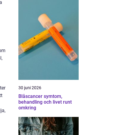
a
som
l,
ter
30 juni 2026
tt
Blåscancer symtom,
behandling och livet runt
omkring
ja,