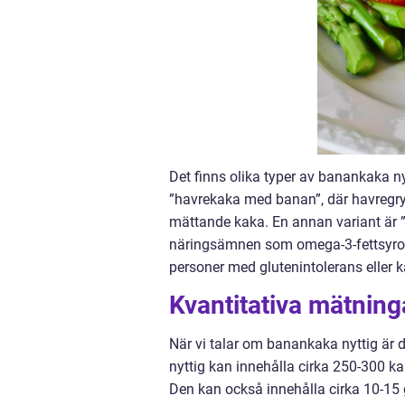
Det finns olika typer av banankaka ny
”havrekaka med banan”, där havregryn 
mättande kaka. En annan variant är ”
näringsämnen som omega-3-fettsyror o
personer med glutenintolerans eller k
Kvantitativa mätnin
När vi talar om banankaka nyttig är d
nyttig kan innehålla cirka 250-300 kal
Den kan också innehålla cirka 10-15