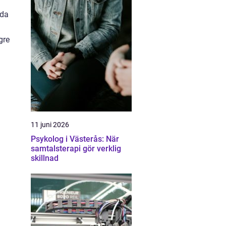
nda
gre
11 juni 2026
Psykolog i Västerås: När
samtalsterapi gör verklig
skillnad