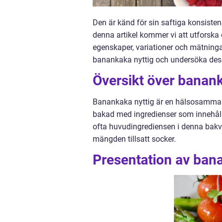
Den är känd för sin saftiga konsiste
denna artikel kommer vi att utforska
egenskaper, variationer och mätningar
banankaka nyttig och undersöka dess 
Översikt över banank
Banankaka nyttig är en hälsosammare
bakad med ingredienser som innehålle
ofta huvudingrediensen i denna bakver
mängden tillsatt socker.
Presentation av ban