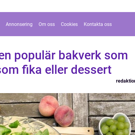
Annonsering
Om oss
Cookies
Kontakta oss
en populär bakverk som
som fika eller dessert
redaktio