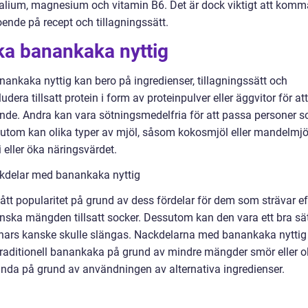
kalium, magnesium och vitamin B6. Det är dock viktigt att komm
oende på recept och tillagningssätt.
ika banankaka nyttig
nankaka nyttig kan bero på ingredienser, tillagningssätt och
era tillsatt protein i form av proteinpulver eller äggvitor för att
nde. Andra kan vara sötningsmedelfria för att passa personer 
essutom kan olika typer av mjöl, såsom kokosmjöl eller mandelmjö
 eller öka näringsvärdet.
ckdelar med banankaka nyttig
fått popularitet på grund av dess fördelar för dem som strävar ef
inska mängden tillsatt socker. Dessutom kan den vara ett bra sä
ars kanske skulle slängas. Nackdelarna med banankaka nyttig
 traditionell banankaka på grund av mindre mängder smör eller ol
nda på grund av användningen av alternativa ingredienser.