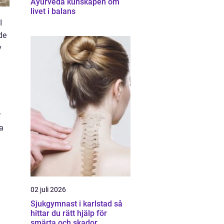
Ayurveda kunskapen om
livet i balans
I
de
v
r
a
02 juli 2026
Sjukgymnast i karlstad så
hittar du rätt hjälp för
smärta och skador