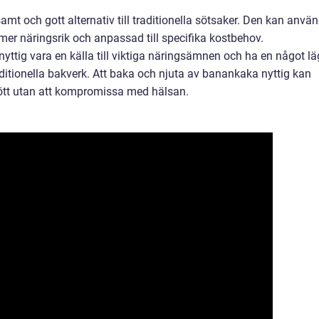
mt och gott alternativ till traditionella sötsaker. Den kan anvä
 mer näringsrik och anpassad till specifika kostbehov.
ttig vara en källa till viktiga näringsämnen och ha en något lä
raditionella bakverk. Att baka och njuta av banankaka nyttig kan
 sött utan att kompromissa med hälsan.