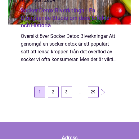
Socker Detox Biverkningar: En
Djupgående Studie om dess Effekter
och Historia
Översikt över Socker Detox Biverkningar Att
genomgå en socker detox är ett populärt
sätt att rensa kroppen från det överflöd av
socker vi ofta konsumerar. Men det är viktigt
att förstå vilka biverkningar detta kan
medföra för att kunna göra ett välgr...
1
2
3
…
29
Adress