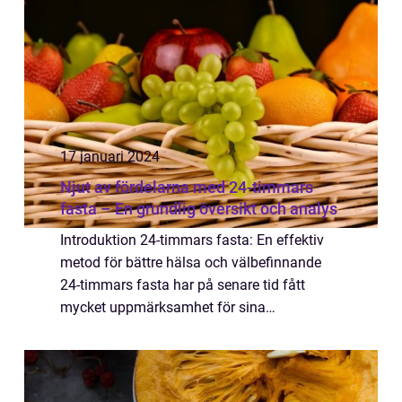
hälsofö...
17 januari 2024
Njut av fördelarna med 24-timmars
fasta – En grundlig översikt och analys
Introduktion 24-timmars fasta: En effektiv
metod för bättre hälsa och välbefinnande
24-timmars fasta har på senare tid fått
mycket uppmärksamhet för sina
hälsofördelar och som en populär metod för
viktnedgång. I denna artikel kommer vi att
utforska d...