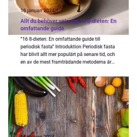
16 januari 2024
Allt du behöver veta om 16 8-dieten: En
omfattande guide
”16 8-dieten: En omfattande guide till
periodisk fasta” Introduktion Periodisk fasta
har blivit allt mer populärt på senare tid, och
en av de mest framträdande metoderna är
16 8-dieten. I denna artikel kommer vi att
utforska vad 16 8-diet...
15 januari 2024