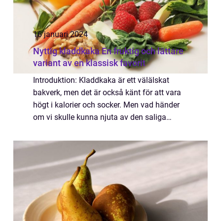
16 januari 2024
Nyttig kladdkaka En fruktig och lättare
variant av en klassisk favorit
Introduktion: Kladdkaka är ett välälskat
bakverk, men det är också känt för att vara
högt i kalorier och socker. Men vad händer
om vi skulle kunna njuta av den saliga
kombinationen av chokladig kladdighet och
samtidigt göra ett hälsosammare val? I de...