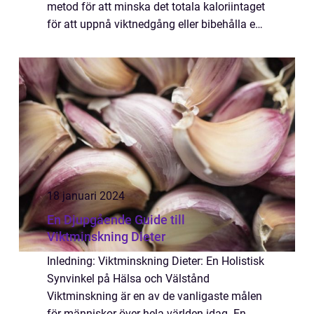
metod för att minska det totala kaloriintaget
för att uppnå viktnedgång eller bibehålla en
hälsosam vikt. Det innebär att man
begränsar sitt dagliga ...
18 januari 2024
En Djupgående Guide till
Viktminskning Dieter
Inledning: Viktminskning Dieter: En Holistisk
Synvinkel på Hälsa och Välstånd
Viktminskning är en av de vanligaste målen
för människor över hela världen idag. En