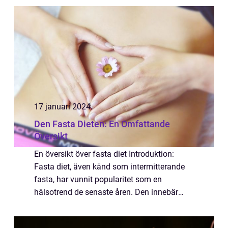
popularitet. Vi kommer även att diskuter...
17 januari 2024
Den Fasta Dieten: En Omfattande
Översikt
En översikt över fasta diet Introduktion:
Fasta diet, även känd som intermitterande
fasta, har vunnit popularitet som en
hälsotrend de senaste åren. Den innebär
perioder av fasta följt av perioder av ätande.
Denna metod sägs kunna ge en mängd