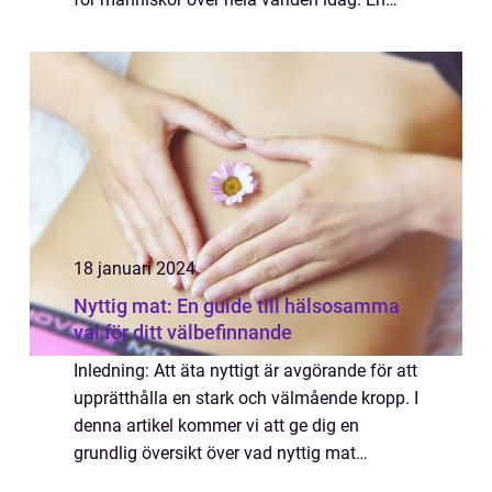
effektiv och hälsosam viktminskning diet
kan vara svår att hitta i den stora mängden
av ...
18 januari 2024
Nyttig mat: En guide till hälsosamma
val för ditt välbefinnande
Inledning: Att äta nyttigt är avgörande för att
upprätthålla en stark och välmående kropp. I
denna artikel kommer vi att ge dig en
grundlig översikt över vad nyttig mat
innebär, olika typer som finns och deras