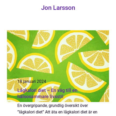
Jon Larsson
18 januari 2024
Lågkalori diet – En väg till en
hälsosammare livsstil
En övergripande, grundlig översikt över
”lågkalori diet” Att äta en lågkalori diet är en