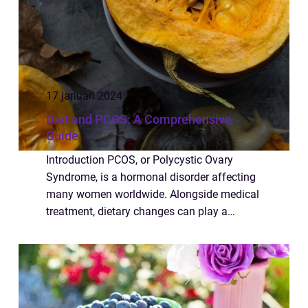
17 januari 2024
Diet and PCOS: A Comprehensive
Guide
Introduction PCOS, or Polycystic Ovary
Syndrome, is a hormonal disorder affecting
many women worldwide. Alongside medical
treatment, dietary changes can play a
crucial role in managing the symptoms of
PCOS and promoting overall health. In this
articl...