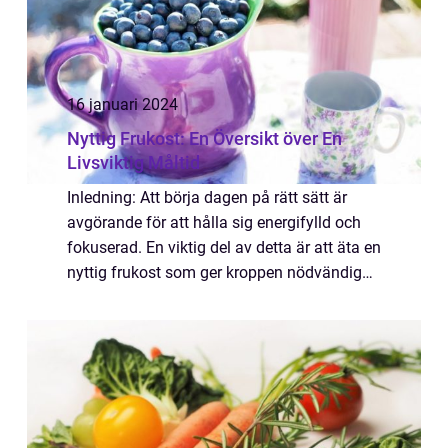
16 januari 2024
Nyttig Frukost: En Översikt över En
Livsviktig Måltid
Inledning: Att börja dagen på rätt sätt är
avgörande för att hålla sig energifylld och
fokuserad. En viktig del av detta är att äta en
nyttig frukost som ger kroppen nödvändiga
näringsämnen för att möta dagens krav. I
denna artikel kommer vi att utfo...