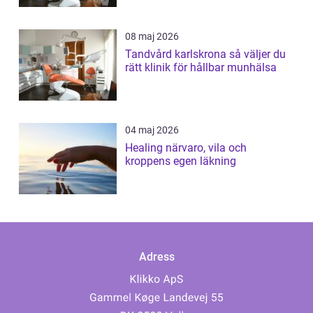
08 maj 2026
Tandvård karlskrona så väljer du
rätt klinik för hållbar munhälsa
04 maj 2026
Healing närvaro, vila och
kroppens egen läkning
Adress