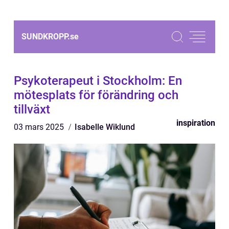
SUNDKROPP.
se
Psykoterapeut i Stockholm: En
mötesplats för förändring och
tillväxt
inspiration
03 mars 2025
Isabelle Wiklund