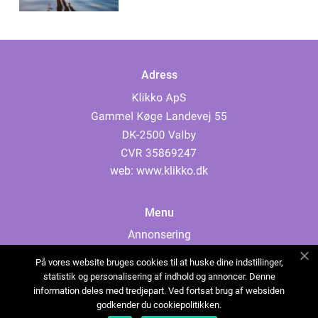
Adress
web:
www.klikko.dk
Menu
Annonsering
Om oss
På vores website bruges cookies til at huske dine indstillinger,
Cookies
statistik og personalisering af indhold og annoncer. Denne
information deles med tredjepart. Ved fortsat brug af websiden
Kontakta oss
godkender du cookiepolitikken.
Sitemap