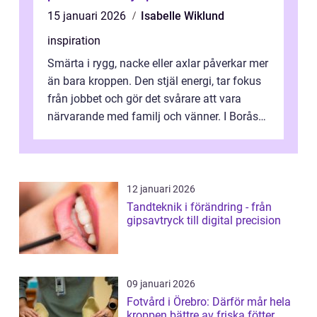
15 januari 2026
Isabelle Wiklund
inspiration
Smärta i rygg, nacke eller axlar påverkar mer
än bara kroppen. Den stjäl energi, tar fokus
från jobbet och gör det svårare att vara
närvarande med familj och vänner. I Borås
söker många efter en trygg...
12 januari 2026
Tandteknik i förändring - från
gipsavtryck till digital precision
09 januari 2026
Fotvård i Örebro: Därför mår hela
kroppen bättre av friska fötter