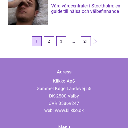
Våra vårdcentraler i Stockholm: en
guide till hälsa och välbefinnande
1
2
3
…
21
Adress
web:
www.klikko.dk
Menu