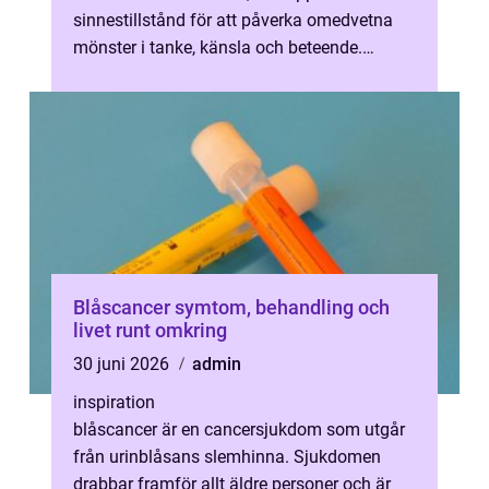
sinnestillstånd för att påverka omedvetna
mönster i tanke, känsla och beteende.
Genom att arbeta med sinnet när försvaret
är...
Blåscancer symtom, behandling och
livet runt omkring
30 juni 2026
admin
inspiration
blåscancer är en cancersjukdom som utgår
från urinblåsans slemhinna. Sjukdomen
drabbar framför allt äldre personer och är