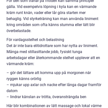
För den som tränar på fritiden kan samma principer
gälla. Vid exempelvis löpning i kyla kan en värmande
kräm runt knän, vader eller lår göra starten mer
behaglig. Vid styrketräning kan man använda liniment
kring områden som ofta känns stumma eller lätt blir
överbelastade.
För vardagsstelhet och belastning
Det är inte bara elitidrottare som har nytta av liniment.
Många med stillasittande jobb, fysiskt tunga
arbetsdagar eller återkommande stelhet upplever att en
värmande kräm:
– gör det lättare att komma upp på morgonen när
ryggen känns orörlig
– mjukar upp axlar och nacke efter långa dagar framför
datorn
– lindrar känslan av trötta, överansträngda ben
Här blir kombinationen av lätt massage och lokal värme