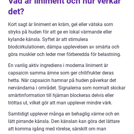
Vad är liniment och hur verkar
det?
Kort sagt är liniment en kräm, gel eller vätska som
stryks på huden för att ge en lokal värmande eller
kylande känsla. Syftet är att stimulera
blodcirkulationen, dämpa upplevelsen av smärta och
göra muskler och leder mer förberedda för belastning.
En vanlig aktiv ingrediens i moderna liniment är
capsaicin samma ämne som ger chilifrukter deras
hetta. När capsaicin hamnar på huden påverkar det
nervändarna i området. Signalerna som normalt skickar
smärtinformation till hjärnan blockeras delvis eller
tröttas ut, vilket gör att man upplever mindre värk.
Samtidigt upplever många en behaglig värme och en
lätt pirrande känsla. Den känslan kan göra det lättare
att komma igång med rörelse, särskilt om man