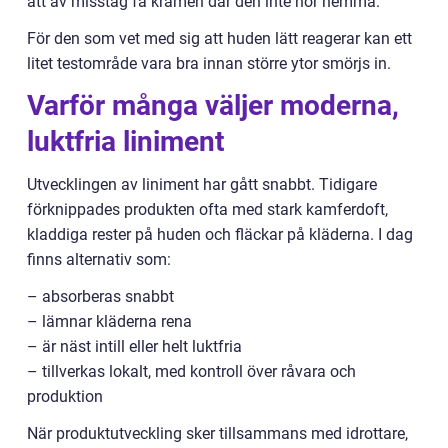
att av misstag få krämen där den inte hör hemma.
För den som vet med sig att huden lätt reagerar kan ett
litet testområde vara bra innan större ytor smörjs in.
Varför många väljer moderna,
luktfria liniment
Utvecklingen av liniment har gått snabbt. Tidigare
förknippades produkten ofta med stark kamferdoft,
kladdiga rester på huden och fläckar på kläderna. I dag
finns alternativ som:
– absorberas snabbt
– lämnar kläderna rena
– är näst intill eller helt luktfria
– tillverkas lokalt, med kontroll över råvara och
produktion
När produktutveckling sker tillsammans med idrottare,