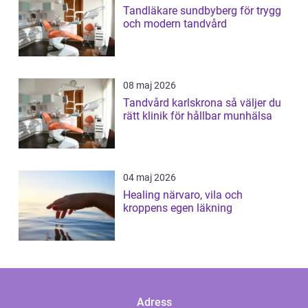
Tandläkare sundbyberg för trygg
och modern tandvård
08 maj 2026
Tandvård karlskrona så väljer du
rätt klinik för hållbar munhälsa
04 maj 2026
Healing närvaro, vila och
kroppens egen läkning
Adress