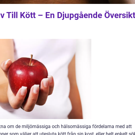
iv Till Kött – En Djupgående Översik
dvetna om de miljömässiga och hälsomässiga fördelarna med att
r som väljer att utesluta kött från sin kost, eller helt enkelt sö