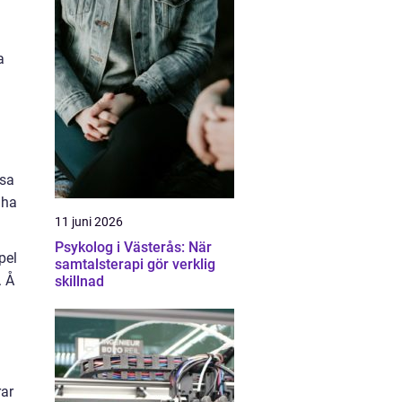
a
ssa
 ha
11 juni 2026
Psykolog i Västerås: När
pel
samtalsterapi gör verklig
. Å
skillnad
rar