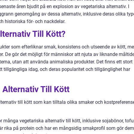
de senaste åren bjudit på en explosion av vegetariska alternativ. I
ggrann genomgång av dessa alternativ, inklusive deras olika type
h historiska för- och nackdelar.
ternativ Till Kött?
rodukter som efterliknar smak, konsistens och utseende av kött, m
er. De gör det möjligt för människor att njuta av liknande måltid
terna, utan att använda animaliska produkter. Det finns ett stort
tt tillgängliga idag, och deras popularitet och tillgänglighet har
Alternativ Till Kött
ternativ till kött som kan tilltala olika smaker och kostpreferense
 många vegetariska alternativ till kött, inklusive sojabönor, tofu
är rika på protein och har en mångsidig smakprofil som gör dem