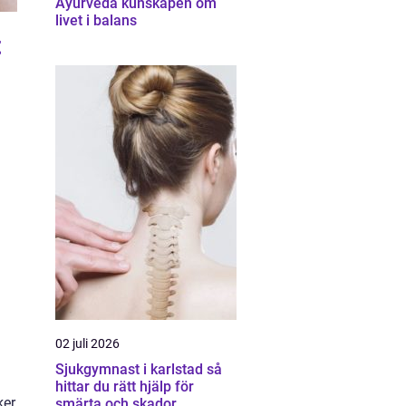
Ayurveda kunskapen om
livet i balans
t
02 juli 2026
Sjukgymnast i karlstad så
hittar du rätt hjälp för
ker
smärta och skador