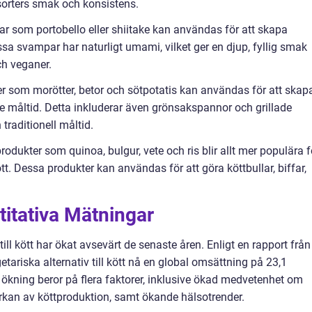
tsorters smak och konsistens.
 som portobello eller shiitake kan användas för att skapa
sa svampar har naturligt umami, vilket ger en djup, fyllig smak
ch veganer.
ter som morötter, betor och sötpotatis kan användas för att skap
e måltid. Detta inkluderar även grönsakspannor och grillade
 traditionell måltid.
ukter som quinoa, bulgur, vete och ris blir allt mer populära f
ött. Dessa produkter kan användas för att göra köttbullar, biffar,
titativa Mätningar
till kött har ökat avsevärt de senaste åren. Enligt en rapport från
tariska alternativ till kött nå en global omsättning på 23,1
a ökning beror på flera faktorer, inklusive ökad medvetenhet om
rkan av köttproduktion, samt ökande hälsotrender.