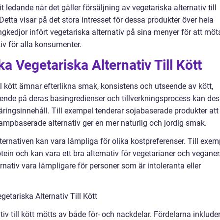
ledande när det gäller försäljning av vegetariska alternativ till
Detta visar på det stora intresset för dessa produkter över hela
gkedjor infört vegetariska alternativ på sina menyer för att möt
tiv för alla konsumenter.
ka Vegetariska Alternativ Till Kött
till kött ämnar efterlikna smak, konsistens och utseende av kött,
oende på deras basingredienser och tillverkningsprocess kan de
näringsinnehåll. Till exempel tenderar sojabaserade produkter att
ampbaserade alternativ ger en mer naturlig och jordig smak.
alternativen kan vara lämpliga för olika kostpreferenser. Till exem
tein och kan vara ett bra alternativ för vegetarianer och veganer
ativ vara lämpligare för personer som är intoleranta eller
etariska Alternativ Till Kött
ativ till kött mötts av både för- och nackdelar. Fördelarna inklude