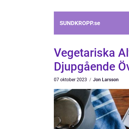
SUNDKROPP.
se
Vegetariska Alt
Djupgående Öv
07 oktober 2023
Jon Larsson