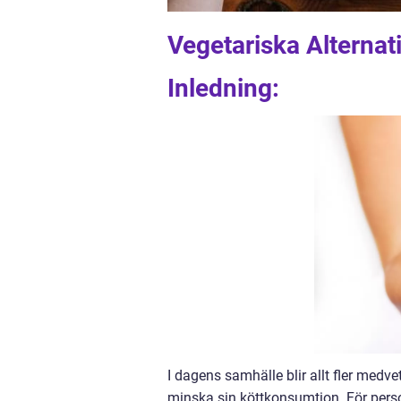
Vegetariska Alternat
Inledning:
I dagens samhälle blir allt fler me
minska sin köttkonsumtion. För persone