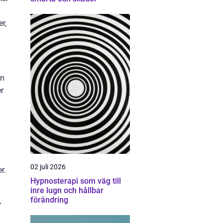
r,
en
er
02 juli 2026
r.
Hypnosterapi som väg till
inre lugn och hållbar
förändring
,