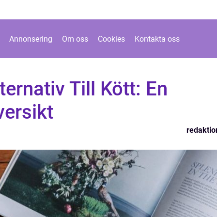
Annonsering
Om oss
Cookies
Kontakta oss
ernativ Till Kött: En
ersikt
redaktio