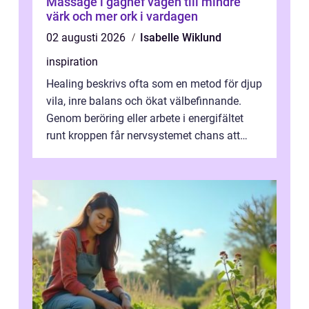
Massage i gagnef vägen till mindre
värk och mer ork i vardagen
02 augusti 2026
Isabelle Wiklund
inspiration
Healing beskrivs ofta som en metod för djup
vila, inre balans och ökat välbefinnande.
Genom beröring eller arbete i energifältet
runt kroppen får nervsystemet chans att
varva ner, muskler slappnar av ...