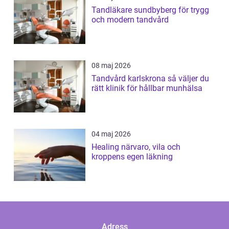
Tandläkare sundbyberg för trygg
och modern tandvård
08 maj 2026
Tandvård karlskrona så väljer du
rätt klinik för hållbar munhälsa
04 maj 2026
Healing närvaro, vila och
kroppens egen läkning
Adress