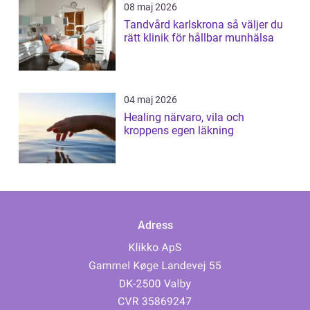
08 maj 2026
Tandvård karlskrona så väljer du
rätt klinik för hållbar munhälsa
04 maj 2026
Healing närvaro, vila och
kroppens egen läkning
Adress