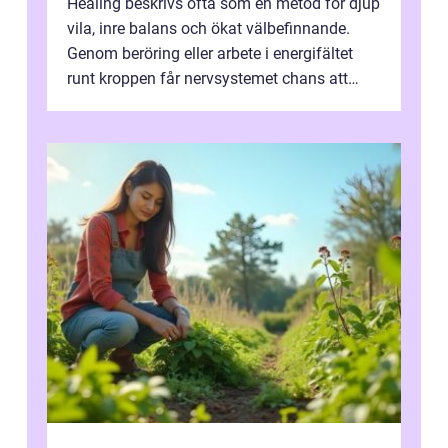
Healing beskrivs ofta som en metod för djup
vila, inre balans och ökat välbefinnande.
Genom beröring eller arbete i energifältet
runt kroppen får nervsystemet chans att
varva ner, muskler slappnar av ...