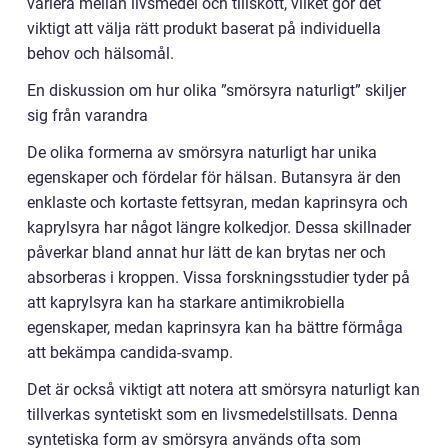
variera mellan livsmedel och tillskott, vilket gör det
viktigt att välja rätt produkt baserat på individuella
behov och hälsomål.
En diskussion om hur olika ”smörsyra naturligt” skiljer
sig från varandra
De olika formerna av smörsyra naturligt har unika
egenskaper och fördelar för hälsan. Butansyra är den
enklaste och kortaste fettsyran, medan kaprinsyra och
kaprylsyra har något längre kolkedjor. Dessa skillnader
påverkar bland annat hur lätt de kan brytas ner och
absorberas i kroppen. Vissa forskningsstudier tyder på
att kaprylsyra kan ha starkare antimikrobiella
egenskaper, medan kaprinsyra kan ha bättre förmåga
att bekämpa candida-svamp.
Det är också viktigt att notera att smörsyra naturligt kan
tillverkas syntetiskt som en livsmedelstillsats. Denna
syntetiska form av smörsyra används ofta som