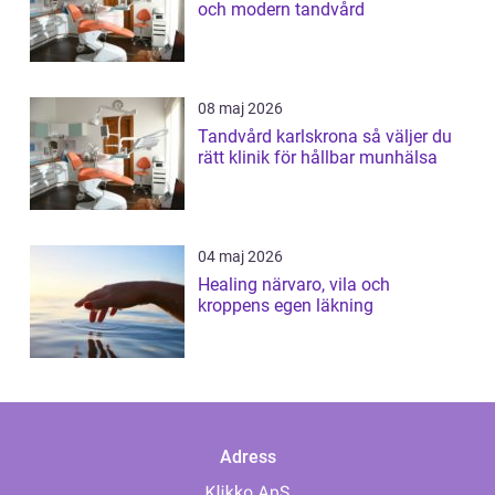
och modern tandvård
08 maj 2026
Tandvård karlskrona så väljer du
rätt klinik för hållbar munhälsa
04 maj 2026
Healing närvaro, vila och
kroppens egen läkning
Adress