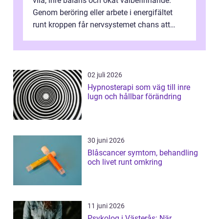
vila, inre balans och ökat välbefinnande.
Genom beröring eller arbete i energifältet
runt kroppen får nervsystemet chans att
varva ner, muskler slappnar av ...
02 juli 2026
Hypnosterapi som väg till inre
lugn och hållbar förändring
30 juni 2026
Blåscancer symtom, behandling
och livet runt omkring
11 juni 2026
Psykolog i Västerås: När