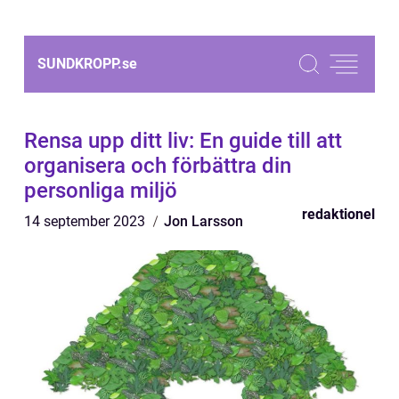
SUNDKROPP.
se
Rensa upp ditt liv: En guide till att
organisera och förbättra din
personliga miljö
redaktionel
14 september 2023
Jon Larsson