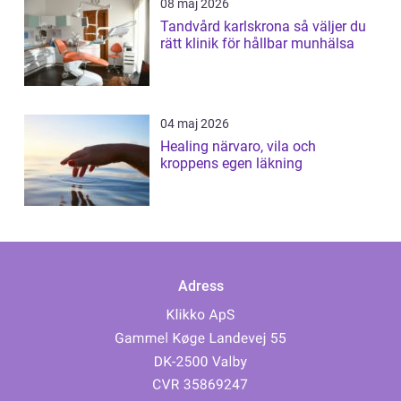
08 maj 2026
Tandvård karlskrona så väljer du
rätt klinik för hållbar munhälsa
04 maj 2026
Healing närvaro, vila och
kroppens egen läkning
Adress