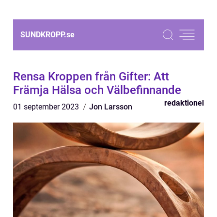
SUNDKROPP.
se
Rensa Kroppen från Gifter: Att
Främja Hälsa och Välbefinnande
redaktionel
01 september 2023
Jon Larsson