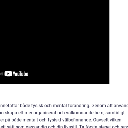
nnefattar både fysisk och mental förändring. Genom att använ
n skapa ett mer organiserat och välkomnande hem, samtidigt
r på både mentalt och fysiskt välbefinnande. Oavsett vilken
a ett sätt som passar dig och din livsstil. Ta första steget och ren