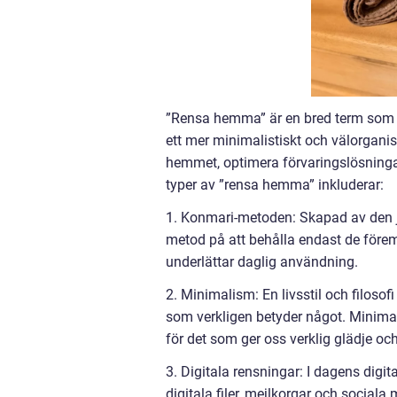
”Rensa hemma” är en bred term som i
ett mer minimalistiskt och välorgani
hemmet, optimera förvaringslösninga
typer av ”rensa hemma” inkluderar:
1. Konmari-metoden: Skapad av den 
metod på att behålla endast de förem
underlättar daglig användning.
2. Minimalism: En livsstil och filoso
som verkligen betyder något. Minima
för det som ger oss verklig glädje och
3. Digitala rensningar: I dagens digita
digitala filer, mejlkorgar och sociala