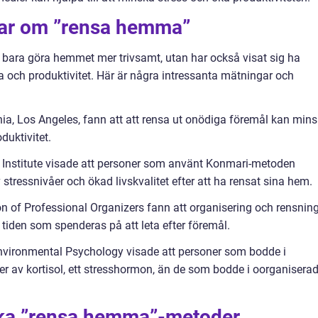
gar om ”rensa hemma”
 bara göra hemmet mer trivsamt, utan har också visat sig ha
a och produktivitet. Här är några intressanta mätningar och
rnia, Los Angeles, fann att att rensa ut onödiga föremål kan min
duktivitet.
Institute visade att personer som använt Konmari-metoden
stressnivåer och ökad livskvalitet efter att ha rensat sina hem.
on of Professional Organizers fann att organisering och rensnin
tiden som spenderas på att leta efter föremål.
Environmental Psychology visade att personer som bodde i
r av kortisol, ett stresshormon, än de som bodde i oorganisera
lika ”rensa hemma”-metoder