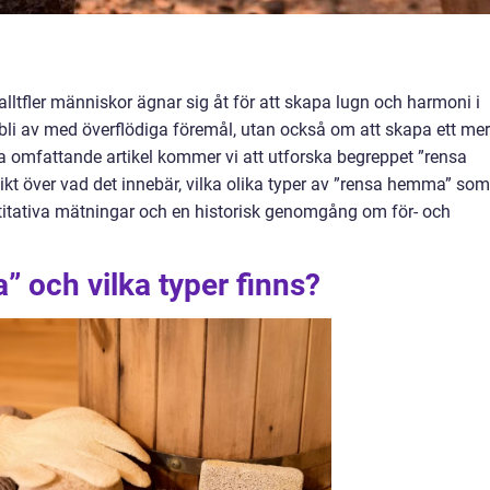
lltfler människor ägnar sig åt för att skapa lugn och harmoni i
t bli av med överflödiga föremål, utan också om att skapa ett mer
a omfattande artikel kommer vi att utforska begreppet ”rensa
kt över vad det innebär, vilka olika typer av ”rensa hemma” som
titativa mätningar och en historisk genomgång om för- och
 och vilka typer finns?