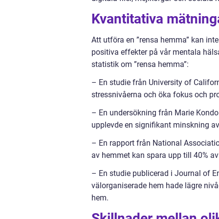
Kvantitativa mätnin
Att utföra en ”rensa hemma” kan inte
positiva effekter på vår mentala häls
statistik om ”rensa hemma”:
– En studie från University of Califo
stressnivåerna och öka fokus och pro
– En undersökning från Marie Kondo 
upplevde en signifikant minskning av 
– En rapport från National Associati
av hemmet kan spara upp till 40% av 
– En studie publicerad i Journal of 
välorganiserade hem hade lägre nivåe
hem.
Skillnader mellan o