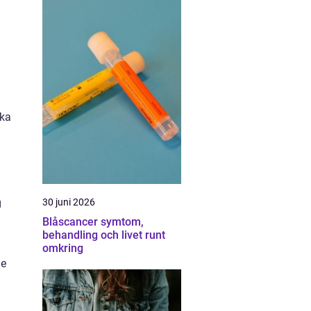
ska
30 juni 2026
g
Blåscancer symtom,
behandling och livet runt
omkring
de