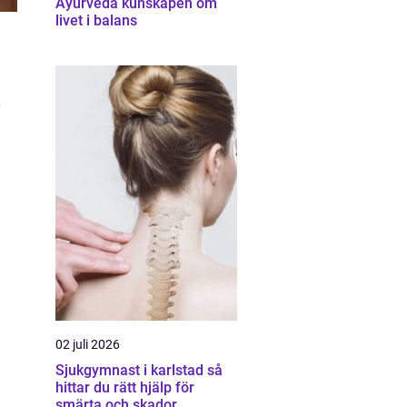
Ayurveda kunskapen om
livet i balans
02 juli 2026
Sjukgymnast i karlstad så
hittar du rätt hjälp för
smärta och skador