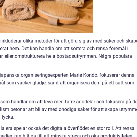
nkluderar olika metoder för att göra sig av med saker och skap
serat hem. Det kan handla om att sortera och rensa föremål i
r, eller omstrukturera hela bostadsutrymmen. Några populära
japanska organiseringsexperten Marie Kondo, fokuserar denna
ål som väcker glädje, samt att organisera dem på ett sätt som
fi som handlar om att leva med färre ägodelar och fokusera på de
lism betonar att bli av med onödiga saker för att skapa utrymm
 lycka.
la era spelar också det digitala överflödet en stor roll. Att rensa
 medier kan hjälpa till att minska stress och öka produktiviteten.