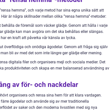
 ”rensa hemma”, och varje metod har sina egna unika sätt att
 Här är några skillnader mellan olika ”rensa hemma”-metoder:
behålla de föremål som väcker glädje. Genom att hålla i varje
ar glädje kan man avgöra om det ska behållas eller slängas.
har en kraft att påverka vår känsla av lycka.
t överflödiga och onödiga ägodelar. Genom att fråga sig själv
man bli av med det som inte längre ger glädje eller mening.
ensa digitala filer och organisera mejl och sociala medier. Det
ka produktiviteten och skapa en mer balanserad användning av
ång av för- och nackdelar
behövt organisera och rensa sina hem för att klara vardagen.
 färre ägodelar och använde sig av mer traditionella
verflödet av saker och den moderna livsstilen med sig nya