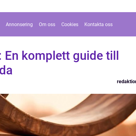
Annonsering
Om oss
Cookies
Kontakta oss
En komplett guide till
eda
redaktio