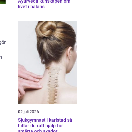
Ayurveda kunskapen om
livet i balans
t
gör
h
02 juli 2026
Sjukgymnast i karlstad så
hittar du rätt hjälp för
smärta och skador