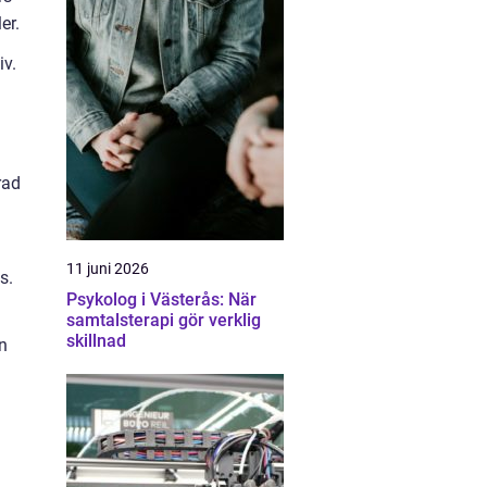
er.
iv.
rad
11 juni 2026
s.
Psykolog i Västerås: När
samtalsterapi gör verklig
skillnad
n