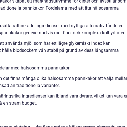
kakor skapat ett marknadsutrymme för dieter och livsstilar som
l traditionella pannkakor. Fördelarna med att äta hälsosamma
sätta raffinerade ingredienser med nyttiga alternativ får du en
spannkakor ger exempelvis mer fiber och komplexa kolhydrater.
att använda mjöl som har ett lägre glykemiskt index kan
t hålla blodsockernivån stabil på grund av dess långsamma
ckdelar med hälsosamma pannkakor:
m det finns många olika hälsosamma pannkakor att välja mella
ad än traditionella varianter.
ringsrika ingredienser kan ibland vara dyrare, vilket kan vara e
å en stram budget.