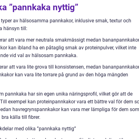
ika ”pannkaka nyttig”
ka typer av hälsosamma pannkakor, inklusive smak, textur och
a hänsyn till:
erar att vara mer neutrala smakmässigt medan bananpannkako
or kan ibland ha en påtaglig smak av proteinpulver, vilket inte
ande vid val av hälsosam pannkaka.
rar att vara lite grova till konsistensen, medan bananpannkako
nkakor kan vara lite torrare på grund av den höga mängden
am pannkaka har sin egen unika näringsprofil, vilket gör att de
 Till exempel kan proteinpannkakor vara ett bättre val för dem 
g, medan havregrynspannkakor kan vara mer lämpliga för dem so
a källa till fibrer.
kdelar med olika ”pannkaka nyttig”