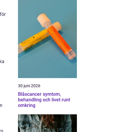
för
ika
30 juni 2026
Blåscancer symtom,
behandling och livet runt
an
omkring
rs