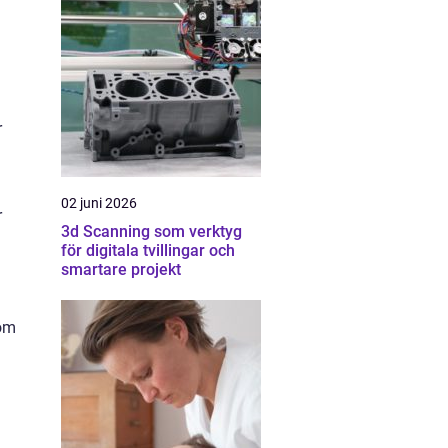
r
02 juni 2026
r
3d Scanning som verktyg
för digitala tvillingar och
smartare projekt
som
m