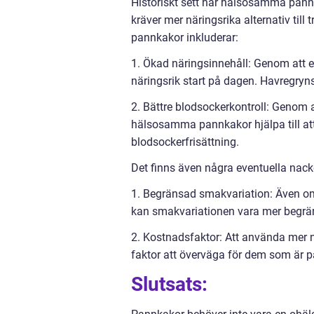
Historiskt sett har hälsosamma pann
kräver mer näringsrika alternativ til
pannkakor inkluderar:
1. Ökad näringsinnehåll: Genom att er
näringsrik start på dagen. Havregryn
2. Bättre blodsockerkontroll: Genom 
hälsosamma pannkakor hjälpa till at
blodsockerfrisättning.
Det finns även några eventuella na
1. Begränsad smakvariation: Även o
kan smakvariationen vara mer begräns
2. Kostnadsfaktor: Att använda mer nä
faktor att överväga för dem som är p
Slutsats: