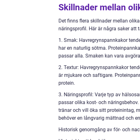
Skillnader mellan ol
Det finns flera skillnader mellan oli
näringsprofil. Här är några saker att t
1. Smak: Havregrynspannkakor tend
har en naturlig sötma. Proteinpannkak
passar alla. Smaken kan vara avgör
2. Textur: Havregrynspannkakor tende
är mjukare och saftigare. Proteinpan
protein.
3. Näringsprofil: Varje typ av hälsos
passar olika kost- och näringsbehov.
tränar och vill öka sitt proteininta
behöver en långvarig mättnad och en br
Historisk genomgång av för- och nac