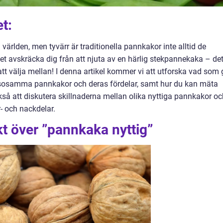
et:
världen, men tyvärr är traditionella pannkakor inte alltid de
 det avskräcka dig från att njuta av en härlig stekpannekaka – de
 välja mellan! I denna artikel kommer vi att utforska vad som 
älsosamma pannkakor och deras fördelar, samt hur du kan mäta
så att diskutera skillnaderna mellan olika nyttiga pannkakor oc
r- och nackdelar.
t över ”pannkaka nyttig”