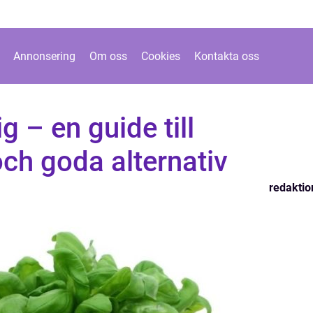
Annonsering
Om oss
Cookies
Kontakta oss
 – en guide till
h goda alternativ
redaktio