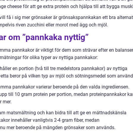
age cheese för att ge extra protein och hjälpa till att bygga muskl
l få i sig mer grönsaker är grönsakspannkakan ett bra alternat
pelvis riven zucchini eller morot med ägg och mjöl.
ar om ”pannkaka nyttig”
samma pannkakor är viktigt för dem som strävar efter en balanse
 mätningar för olika typer av nyttiga pannkakor:
håller en portion (två till tre medelstora pannkakor) av nyttiga
Detta beror på vilken typ av mjöl och sötningsmedel som använd
osamma pannkakor varierar beroende på den valda ingrediensen.
pp till 10 gram protein per portion, medan proteinpannkakor ka
r mer.
sosam matsmältning och kan bidra till att ge en mättnadskänsla
akor innehåller vanligtvis 2-4 gram fiber, medan
nnu mer beroende på mängden grönsaker som används.