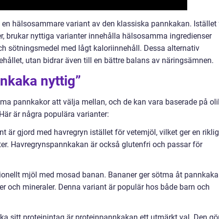
da en hälsosammare variant av den klassiska pannkakan. Istället 
er, brukar nyttiga varianter innehålla hälsosamma ingredienser
ch sötningsmedel med lågt kaloriinnehåll. Dessa alternativ
ehållet, utan bidrar även till en bättre balans av näringsämnen.
nkaka nyttig”
mma pannkakor att välja mellan, och de kan vara baserade på ol
Här är några populära varianter:
är gjord med havregryn istället för vetemjöl, vilket ger en riklig
ter. Havregrynspannkakan är också glutenfri och passar för
itionellt mjöl med mosad banan. Bananer ger sötma åt pannkak
er och mineraler. Denna variant är populär hos både barn och
ka sitt proteinintag är proteinpannkakan ett utmärkt val. Den gö