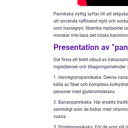
Pannkaka nyttig syftar till att erbju
att använda raffinerat mjöl och sock
som havregryn, fiberrika mjölsorter o
minskar inte bara det totala kaloriinn
Presentation av ”pan
Det finns ett brett utbud av hälsosa
ingredienser och tillagningsmetoder. 
1. Havregrynspannkaka: Denna variant 
källa av fiber och komplexa kolhydra
personer med glutenintolerans.
2. Bananpannkaka: Här ersätts trad
samtidigt som de bidrar med vitamin
vuxna.
3. Proteinpannkaka: För de som vill ö