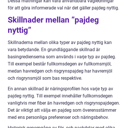
Dessa mätningar kan vara användbara vägledningar
för att göra informerade val när det gäller pajdeg nyttig.
Skillnader mellan ”pajdeg
nyttig”
Skillnaderna mellan olika typer av pajdeg nyttig kan
vara betydande. En grundläggande skillnad är
basingredienserna som används i varje typ av pajdeg.
Till exempel består fullkornsdegen av fullkornsmjöl,
medan havredgen och risgrynspajdeg har havremjöl
och risgrynsmjöl som bas respektive.
En annan skillnad är näringsprofilen hos varje typ av
pajdeg nyttig. Till exempel innehåller fullkornsdegen
vanligtvis mer fiber än havredgen och risgrynspajdegen.
Det är viktigt att välja en pajdeg som överensstämmer
med ens personliga preferenser och näringsbehov.
Historisk genomgång av för- och nackdelar med olika