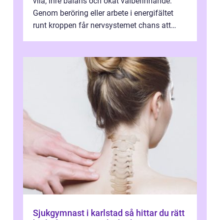
vila, inre balans och ökat välbefinnande.
Genom beröring eller arbete i energifältet
runt kroppen får nervsystemet chans att
varva ner, muskler slappnar av ...
Sjukgymnast i karlstad så hittar du rätt