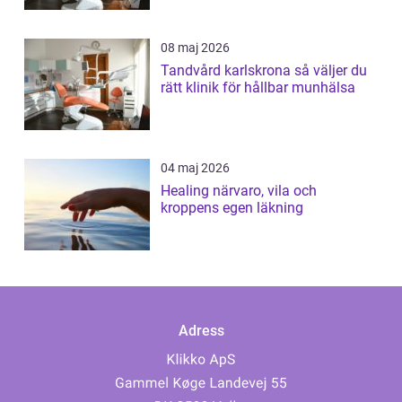
08 maj 2026
Tandvård karlskrona så väljer du
rätt klinik för hållbar munhälsa
04 maj 2026
Healing närvaro, vila och
kroppens egen läkning
Adress