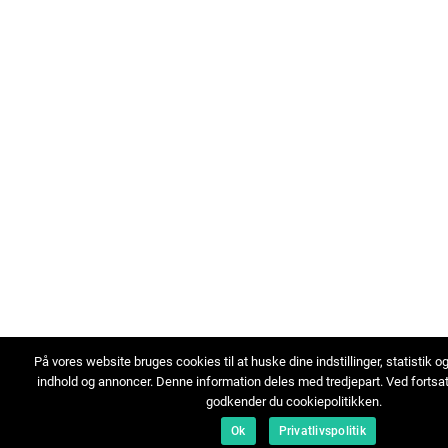
På vores website bruges cookies til at huske dine indstillinger, statistik o
indhold og annoncer. Denne information deles med tredjepart. Ved fortsa
godkender du cookiepolitikken.
Ok
Privatlivspolitik