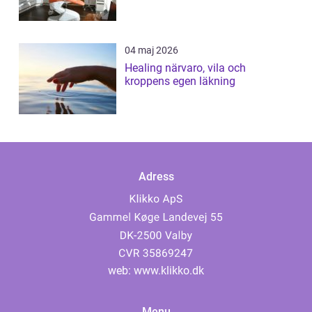
04 maj 2026
Healing närvaro, vila och
kroppens egen läkning
Adress
web:
www.klikko.dk
Menu