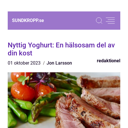
SUNDKROPP.
se
Nyttig Yoghurt: En hälsosam del av
din kost
redaktionel
01 oktober 2023
Jon Larsson