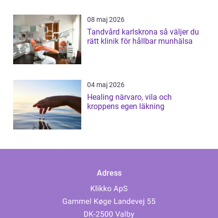
08 maj 2026
Tandvård karlskrona så väljer du
rätt klinik för hållbar munhälsa
04 maj 2026
Healing närvaro, vila och
kroppens egen läkning
Adress