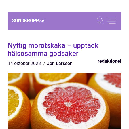
SUNDKROPP.
se
Nyttig morotskaka – upptäck
hälsosamma godsaker
redaktionel
14 oktober 2023
Jon Larsson