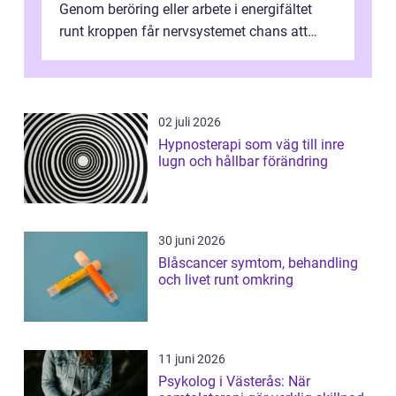
Genom beröring eller arbete i energifältet
runt kroppen får nervsystemet chans att
varva ner, muskler slappnar av ...
02 juli 2026
Hypnosterapi som väg till inre
lugn och hållbar förändring
30 juni 2026
Blåscancer symtom, behandling
och livet runt omkring
11 juni 2026
Psykolog i Västerås: När