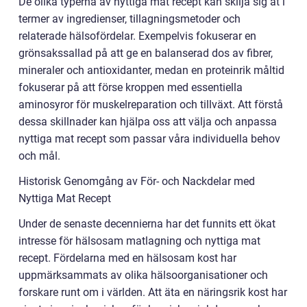
De olika typerna av nyttiga mat recept kan skilja sig åt i
termer av ingredienser, tillagningsmetoder och
relaterade hälsofördelar. Exempelvis fokuserar en
grönsakssallad på att ge en balanserad dos av fibrer,
mineraler och antioxidanter, medan en proteinrik måltid
fokuserar på att förse kroppen med essentiella
aminosyror för muskelreparation och tillväxt. Att förstå
dessa skillnader kan hjälpa oss att välja och anpassa
nyttiga mat recept som passar våra individuella behov
och mål.
Historisk Genomgång av För- och Nackdelar med
Nyttiga Mat Recept
Under de senaste decennierna har det funnits ett ökat
intresse för hälsosam matlagning och nyttiga mat
recept. Fördelarna med en hälsosam kost har
uppmärksammats av olika hälsoorganisationer och
forskare runt om i världen. Att äta en näringsrik kost har