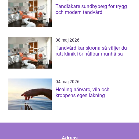
Tandläkare sundbyberg för trygg
och modern tandvård
08 maj 2026
Tandvård karlskrona så väljer du
rätt klinik för hållbar munhälsa
04 maj 2026
Healing närvaro, vila och
kroppens egen läkning
Adress