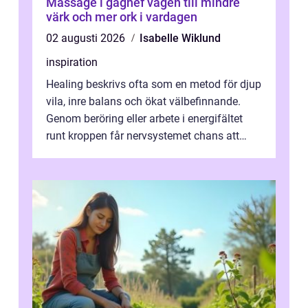
Massage i gagnef vägen till mindre
värk och mer ork i vardagen
02 augusti 2026
Isabelle Wiklund
inspiration
Healing beskrivs ofta som en metod för djup
vila, inre balans och ökat välbefinnande.
Genom beröring eller arbete i energifältet
runt kroppen får nervsystemet chans att
varva ner, muskler slappnar av ...