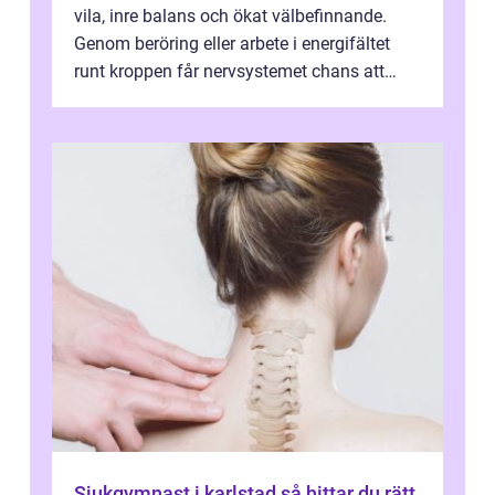
vila, inre balans och ökat välbefinnande.
Genom beröring eller arbete i energifältet
runt kroppen får nervsystemet chans att
varva ner, muskler slappnar av ...
Sjukgymnast i karlstad så hittar du rätt