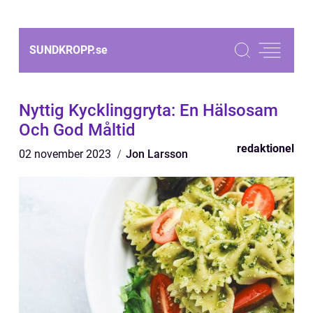
SUNDKROPP.
se
Nyttig Kycklinggryta: En Hälsosam
Och God Måltid
redaktionel
02 november 2023
Jon Larsson