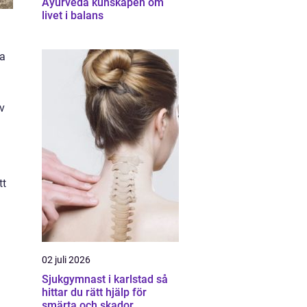
Ayurveda kunskapen om
livet i balans
ma
v
tt
02 juli 2026
Sjukgymnast i karlstad så
hittar du rätt hjälp för
smärta och skador