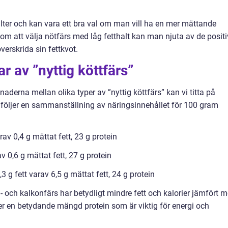
halter och kan vara ett bra val om man vill ha en mer mättande
om att välja nötfärs med låg fetthalt kan man njuta av de posit
verskrida sin fettkvot.
r av ”nyttig köttfärs”
llnaderna mellan olika typer av ”nyttig köttfärs” kan vi titta på
 följer en sammanställning av näringsinnehållet för 100 gram
rav 0,4 g mättat fett, 23 g protein
v 0,6 g mättat fett, 27 g protein
3 g fett varav 6,5 g mättat fett, 24 g protein
ng- och kalkonfärs har betydligt mindre fett och kalorier jämfört 
per en betydande mängd protein som är viktig för energi och