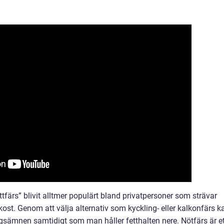
ttfärs” blivit alltmer populärt bland privatpersoner som strävar
kost. Genom att välja alternativ som kyckling- eller kalkonfärs k
ngsämnen samtidigt som man håller fetthalten nere. Nötfärs är et