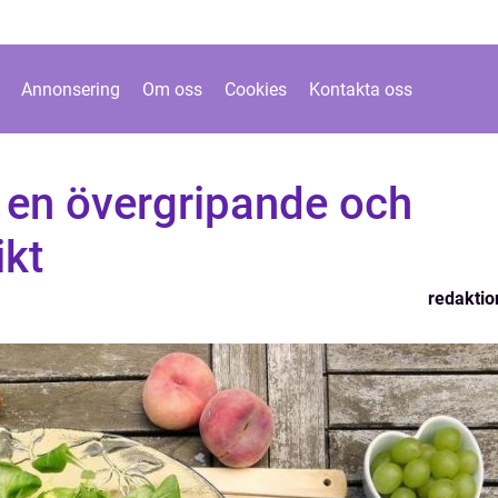
Annonsering
Om oss
Cookies
Kontakta oss
s en övergripande och
ikt
redaktio