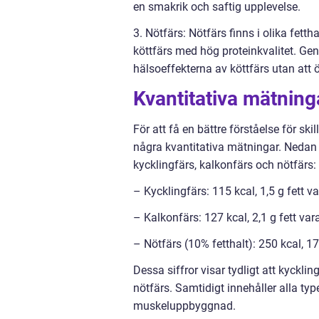
en smakrik och saftig upplevelse.
3. Nötfärs: Nötfärs finns i olika fett
köttfärs med hög proteinkvalitet. Gen
hälsoeffekterna av köttfärs utan att ö
Kvantitativa mätninga
För att få en bättre förståelse för ski
några kvantitativa mätningar. Nedan
kycklingfärs, kalkonfärs och nötfärs:
– Kycklingfärs: 115 kcal, 1,5 g fett va
– Kalkonfärs: 127 kcal, 2,1 g fett vara
– Nötfärs (10% fetthalt): 250 kcal, 17,
Dessa siffror visar tydligt att kyckli
nötfärs. Samtidigt innehåller alla ty
muskeluppbyggnad.