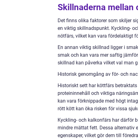
Skillnaderna mellan o
Det finns olika faktorer som skiljer si
en viktig skillnadspunkt. Kyckling- oc
nötfärs, vilket kan vara fördelaktigt f
En annan viktig skillnad ligger i sma
smak och kan vara mer saftig jämför
skillnad kan påverka vilket val man 
Historisk genomgång av för- och nack
Historiskt sett har köttfärs betrakta
proteininnehåll och viktiga näringsä
kan vara förknippade med högt intag av
rött kött kan öka risken för vissa sj
Kyckling- och kalkonfärs har därför b
mindre mättat fett. Dessa alternati
egenskaper, vilket gör dem till före