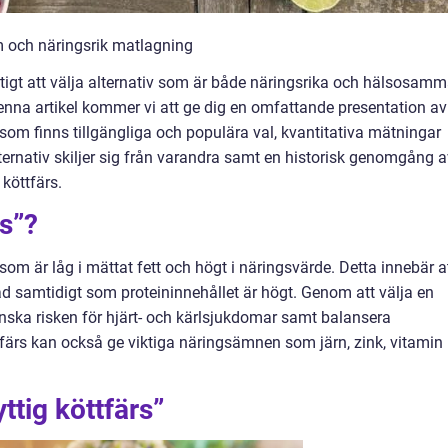
am och näringsrik matlagning
iktigt att välja alternativ som är både näringsrika och hälsosam
denna artikel kommer vi att ge dig en omfattande presentation av
er som finns tillgängliga och populära val, kvantitativa mätningar
ternativ skiljer sig från varandra samt en historisk genomgång a
 köttfärs.
rs”?
rs som är låg i mättat fett och högt i näringsvärde. Detta innebär a
d samtidigt som proteininnehållet är högt. Genom att välja en
nska risken för hjärt- och kärlsjukdomar samt balansera
tfärs kan också ge viktiga näringsämnen som järn, zink, vitamin
ttig köttfärs”