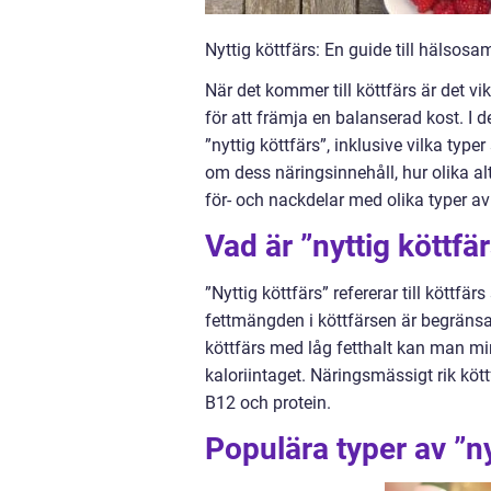
Nyttig köttfärs: En guide till hälsos
När det kommer till köttfärs är det v
för att främja en balanserad kost. I 
”nyttig köttfärs”, inklusive vilka typ
om dess näringsinnehåll, hur olika al
för- och nackdelar med olika typer av
Vad är ”nyttig köttfä
”Nyttig köttfärs” refererar till köttfä
fettmängden i köttfärsen är begränsa
köttfärs med låg fetthalt kan man mi
kaloriintaget. Näringsmässigt rik köt
B12 och protein.
Populära typer av ”ny