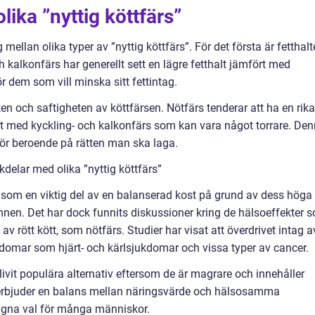
lika ”nyttig köttfärs”
g mellan olika typer av ”nyttig köttfärs”. För det första är fetthal
h kalkonfärs har generellt sett en lägre fetthalt jämfört med
ör dem som vill minska sitt fettintag.
ken och saftigheten av köttfärsen. Nötfärs tenderar att ha en rika
t med kyckling- och kalkonfärs som kan vara något torrare. De
gör beroende på rätten man ska laga.
delar med olika ”nyttig köttfärs”
ts som en viktig del av en balanserad kost på grund av dess höga
mnen. Det har dock funnits diskussioner kring de hälsoeffekter 
 rött kött, som nötfärs. Studier har visat att överdrivet intag a
ukdomar som hjärt- och kärlsjukdomar och vissa typer av cancer.
livit populära alternativ eftersom de är magrare och innehåller
v erbjuder en balans mellan näringsvärde och hälsosamma
dragna val för många människor.