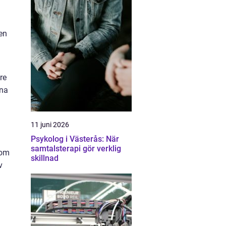
ten
re
nna
11 juni 2026
Psykolog i Västerås: När
samtalsterapi gör verklig
som
skillnad
v