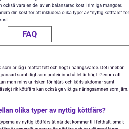
an också vara en del av en balanserad kost i rimliga mängder.
riera din kost för att inkludera olika typer av ”nyttig köttfärs” för
kost.
FAQ
?
ärs som är låg i mättat fett och högt i näringsvärde. Det innebär
egränsad samtidigt som proteininnehållet är högt. Genom att
t kan man minska risken för hjärt- och kärlsjukdomar samt
ässigt rik köttfärs kan också ge viktiga näringsämnen som järn,
llan olika typer av nyttig köttfärs?
typerna av nyttig köttfärs åt när det kommer till fetthalt, smak