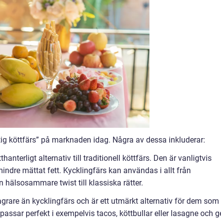
ttig köttfärs” på marknaden idag. Några av dessa inkluderar:
thanterligt alternativ till traditionell köttfärs. Den är vanligtvis
indre mättat fett. Kycklingfärs kan användas i allt från
n hälsosammare twist till klassiska rätter.
grare än kycklingfärs och är ett utmärkt alternativ för dem som
passar perfekt i exempelvis tacos, köttbullar eller lasagne och g