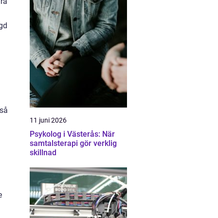
ära
ngd
kså
11 juni 2026
Psykolog i Västerås: När
samtalsterapi gör verklig
skillnad
e