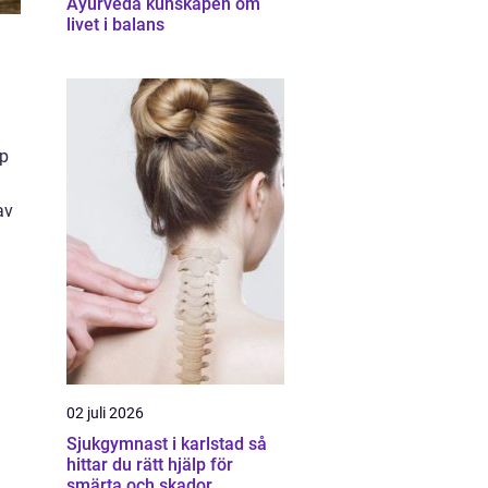
Ayurveda kunskapen om
livet i balans
pp
av
02 juli 2026
Sjukgymnast i karlstad så
hittar du rätt hjälp för
smärta och skador