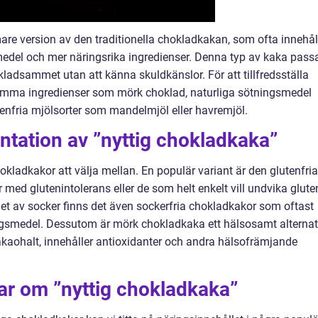
re version av den traditionella chokladkakan, som ofta innehål
edel och mer näringsrika ingredienser. Denna typ av kaka pass
kladsammet utan att känna skuldkänslor. För att tillfredsställa
amma ingredienser som mörk choklad, naturliga sötningsmedel
enfria mjölsorter som mandelmjöl eller havremjöl.
tation av ”nyttig chokladkaka”
hokladkakor att välja mellan. En populär variant är den glutenfria
med glutenintolerans eller de som helt enkelt vill undvika gluten
get av socker finns det även sockerfria chokladkakor som oftast
ingsmedel. Dessutom är mörk chokladkaka ett hälsosamt alternat
kaohalt, innehåller antioxidanter och andra hälsofrämjande
ar om ”nyttig chokladkaka”