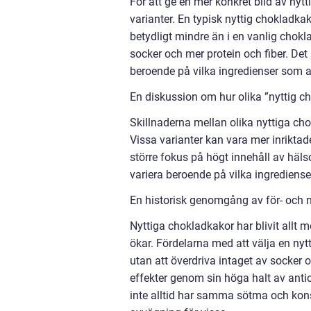
För att ge en mer konkret bild av nyt
varianter. En typisk nyttig chokladkak
betydligt mindre än i en vanlig chok
socker och mer protein och fiber. Det 
beroende på vilka ingredienser som a
En diskussion om hur olika ”nyttig ch
Skillnaderna mellan olika nyttiga cho
Vissa varianter kan vara mer inriktad
större fokus på högt innehåll av hä
variera beroende på vilka ingredien
En historisk genomgång av för- och 
Nyttiga chokladkakor har blivit allt 
ökar. Fördelarna med att välja en ny
utan att överdriva intaget av socker
effekter genom sin höga halt av anti
inte alltid har samma sötma och kons