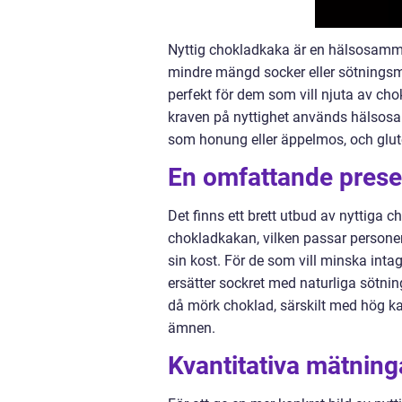
Nyttig chokladkaka är en hälsosamma
mindre mängd socker eller sötningsm
perfekt för dem som vill njuta av cho
kraven på nyttighet används hälsos
som honung eller äppelmos, och glut
En omfattande presen
Det finns ett brett utbud av nyttiga c
chokladkakan, vilken passar personer 
sin kost. För de som vill minska inta
ersätter sockret med naturliga sötn
då mörk choklad, särskilt med hög ka
ämnen.
Kvantitativa mätning