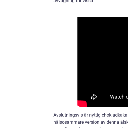
avvägning för vissa.
Avslutningsvis är nyttig chokladkaka
hälsosammare version av denna älska