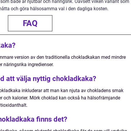
om både är njutbar och näringsrik. Oavsett vilken variant som
d måtta och göra hälsosamma val i den dagliga kosten.
FAQ
kaka?
mmare version av den traditionella chokladkakan med mindre
r näringsrika ingredienser.
d att välja nyttig chokladkaka?
chokladkaka inkluderar att man kan njuta av chokladens smak
ker och kalorier. Mörk choklad kan också ha hälsofrämjande
tioxidanthalt.
chokladkaka finns det?