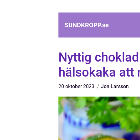
SUNDKROPP.
se
Nyttig chokla
hälsokaka att 
20 oktober 2023
Jon Larsson