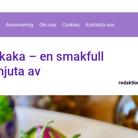
Annonsering
Om oss
Cookies
Kontakta oss
dkaka – en smakfull
njuta av
redaktio