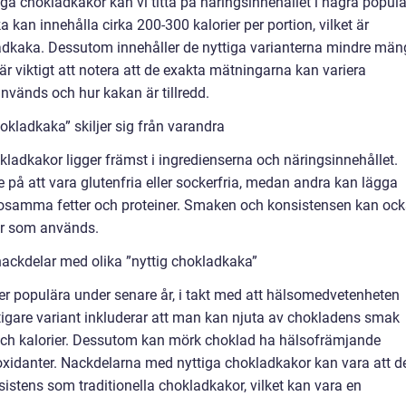
tiga chokladkakor kan vi titta på näringsinnehållet i några popul
a kan innehålla cirka 200-300 kalorier per portion, vilket är
ladkaka. Dessutom innehåller de nyttiga varianterna mindre mä
är viktigt att notera att de exakta mätningarna kan variera
nvänds och hur kakan är tillredd.
okladkaka” skiljer sig från varandra
kladkakor ligger främst i ingredienserna och näringsinnehållet.
e på att vara glutenfria eller sockerfria, medan andra kan lägga
lsosamma fetter och proteiner. Smaken och konsistensen kan oc
ser som används.
nackdelar med olika ”nyttig chokladkaka”
mer populära under senare år, i takt med att hälsomedvetenheten
ttigare variant inkluderar att man kan njuta av chokladens smak
 och kalorier. Dessutom kan mörk choklad ha hälsofrämjande
oxidanter. Nackdelarna med nyttiga chokladkakor kan vara att d
istens som traditionella chokladkakor, vilket kan vara en