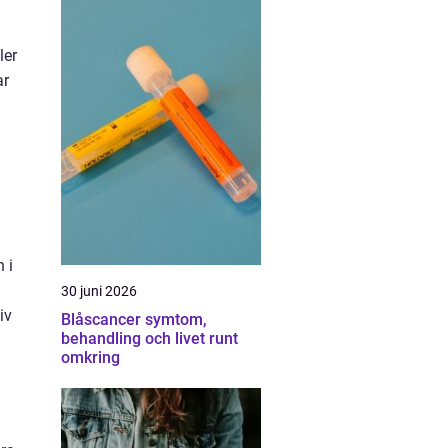
ler
ar
 i
30 juni 2026
iv
Blåscancer symtom,
behandling och livet runt
omkring