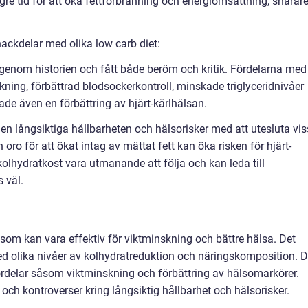
ngre tid för att öka fettförbränning och energiomsättning, snarar
ackdelar med olika low carb diet:
l genom historien och fått både beröm och kritik. Fördelarna med
ning, förbättrad blodsockerkontroll, minskade triglyceridnivåer
ade även en förbättring av hjärt-kärlhälsan.
 den långsiktiga hållbarheten och hälsorisker med att utesluta vi
oro för att ökat intag av mättat fett kan öka risken för hjärt-
kolhydratkost vara utmanande att följa och kan leda till
 väl.
som kan vara effektiv för viktminskning och bättre hälsa. Det
med olika nivåer av kolhydratreduktion och näringskomposition. 
rdelar såsom viktminskning och förbättring av hälsomarkörer.
 och kontroverser kring långsiktig hållbarhet och hälsorisker.