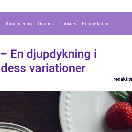
Annonsering
Om oss
Cookies
Kontakta oss
– En djupdykning i
dess variationer
redaktio