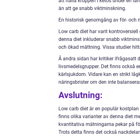
att hålla kroppen i ketos under en lä
än att ge snabb viktminskning.
En historisk genomgång av för- och n
Low carb diet har varit kontroversiel
denna diet inkluderar snabb viktminsk
och ökad mättning. Vissa studier hitt
Å andra sidan har kritiker ifrågasatt
livsmedelsgrupper. Det finns också en 
kärlsjukdom. Vidare kan en strikt låg
näringsbrister om den inte balanseras
Avslutning:
Low carb diet är en populär kostplan 
finns olika varianter av denna diet 
kvantitativa mätningarna pekar på fö
Trots detta finns det också nackdelar