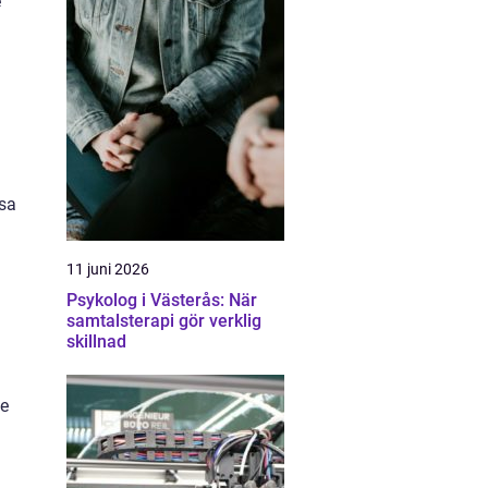
e
ssa
11 juni 2026
Psykolog i Västerås: När
samtalsterapi gör verklig
skillnad
De