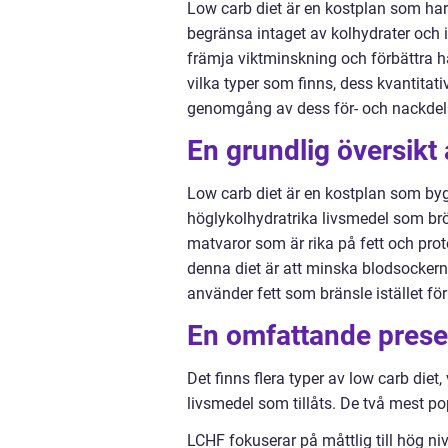
Low carb diet är en kostplan som ha
begränsa intaget av kolhydrater och i
främja viktminskning och förbättra hä
vilka typer som finns, dess kvantitati
genomgång av dess för- och nackdel
En grundlig översikt 
Low carb diet är en kostplan som bygg
höglykolhydratrika livsmedel som bröd
matvaror som är rika på fett och prot
denna diet är att minska blodsockern
använder fett som bränsle istället för
En omfattande presen
Det finns flera typer av low carb diet
livsmedel som tillåts. De två mest po
LCHF fokuserar på måttlig till hög niv