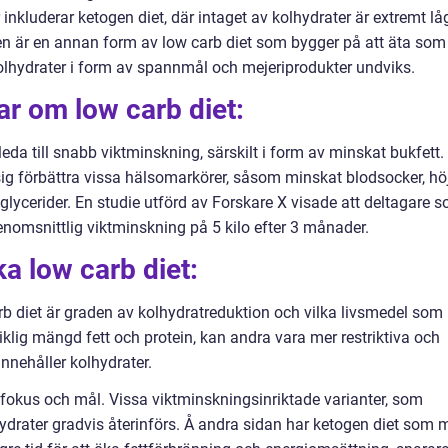
inkluderar ketogen diet, där intaget av kolhydrater är extremt lå
eten är en annan form av low carb diet som bygger på att äta som
kolhydrater i form av spannmål och mejeriprodukter undviks.
ar om low carb diet:
leda till snabb viktminskning, särskilt i form av minskat bukfett.
g förbättra vissa hälsomarkörer, såsom minskat blodsocker, hö
iglycerider. En studie utförd av Forskare X visade att deltagare 
enomsnittlig viktminskning på 5 kilo efter 3 månader.
ka low carb diet:
arb diet är graden av kolhydratreduktion och vilka livsmedel som
 riklig mängd fett och protein, kan andra vara mer restriktiva och
nehåller kolhydrater.
 fokus och mål. Vissa viktminskningsinriktade varianter, som
lhydrater gradvis återinförs. Å andra sidan har ketogen diet som 