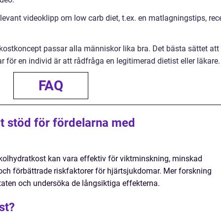
relevant videoklipp om low carb diet, t.ex. en matlagningstips, rec
t kostkoncept passar alla människor lika bra. Det bästa sättet att
för en individ är att rådfråga en legitimerad dietist eller läkare.
FAQ
gt stöd för fördelarna med
gkolhydratkost kan vara effektiv för viktminskning, minskad
 och förbättrade riskfaktorer för hjärtsjukdomar. Mer forskning
taten och undersöka de långsiktiga effekterna.
st?