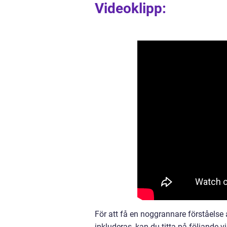
Videoklipp:
För att få en noggrannare förståelse
inkluderas, kan du titta på följande v