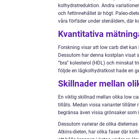
kolhydratreduktion. Andra variationer 
och fettinnehållet är högt. Paleo-di
våra förfäder under stenåldern, där 
Kvantitativa mätning
Forskning visar att low carb diet kan 
Dessutom har denna kostplan visat si
”bra” kolesterol (HDL) och minskat tr
följde en lågkolhydratkost hade en g
Skillnader mellan oli
En viktig skillnad mellan olika low c
tillåts. Medan vissa varianter tillåter
begränsa även vissa grönsaker som in
Dessutom varierar de olika dieternas
Atkins-dieten, har olika faser där ko