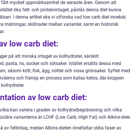
r fått mycket uppmärksamhet de senaste åren. Genom att
stället öka fett- och proteinintaget, påstås denna diet kunna
lsan. I denna artikel ska vi utforska vad low carb diet innebär,
va mätningar, skillnader mellan varianter, samt en historisk
ar.
av low carb diet:
er på att minska intaget av kolhydrater, särskilt
, pasta, ris, socker och sötsaker. Istället ersätts dessa med
ein, såsom kött, fisk, ägg, nötter och vissa grönsaker. Syftet med
ivåerna och främja en process som kallas ketos, där kroppen
 kolhydrater.
tation av low carb diet:
, vilka kan variera i graden av kolhydratbegränsning och vilka
pulära varianterna är LCHF (Low Carb, High Fat) och Atkins-diet
å av fettintag, medan Atkins-dieten innefattar olika faser av