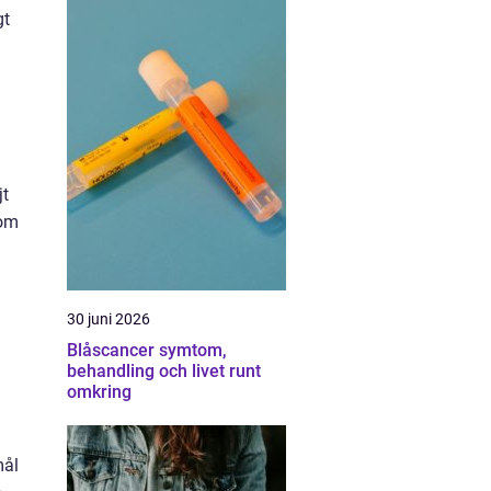
gt
jt
som
30 juni 2026
Blåscancer symtom,
behandling och livet runt
omkring
mål