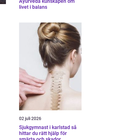
Ayurveda kunskapen om
livet i balans
02 juli 2026
Sjukgymnast i karlstad så
hittar du rätt hjälp för
smärta och skador