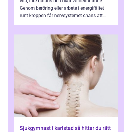
vila, inre balans och ökat välbefinnande.
Genom beröring eller arbete i energifältet
runt kroppen får nervsystemet chans att
varva ner, muskler slappnar av ...
Sjukgymnast i karlstad så hittar du rätt