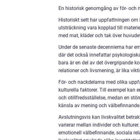
En historisk genomgång av för- och na
Historiskt sett har uppfattningen om li
utsträckning vara kopplad till materie
med mat, kläder och tak över huvudet
Under de senaste decennierna har emel
där det också innefattar psykologisk
bara är en del av det övergripande ko
relationer och livsmening, är lika vik
För- och nackdelarna med olika uppfa
kulturella faktorer. Till exempel kan 
och otillfredsställelse, medan en stö
känsla av mening och välbefinnande
Avslutningsvis kan livskvalitet bet
varierar mellan individer och kulture
emotionell välbefinnande, sociala re