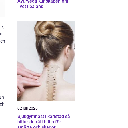
Ayurveda kunskapen om
livet i balans
e,
ka
och
en
och
02 juli 2026
Sjukgymnast i karlstad så
hittar du rätt hjälp för
smärta och skador