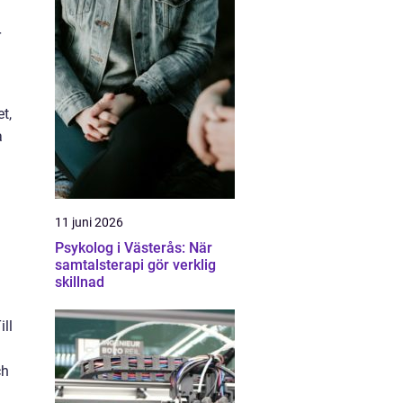
r
t,
a
11 juni 2026
Psykolog i Västerås: När
samtalsterapi gör verklig
skillnad
ill
ch