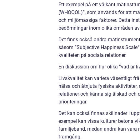
Ett exempel på ett välkänt mätinstru
(WHOQOL)”, som används för att mäta 
och miljömässiga faktorer. Detta ins
bedömningar inom olika områden av d
Det finns också andra mätinstrument s
såsom ”Subjective Happiness Scale” fö
kvaliteten på sociala relationer.
En diskussion om hur olika ”vad är liv
Livskvalitet kan variera väsentligt frå
hälsa och åtnjuta fysiska aktivitete
relationer och känna sig älskad och d
prioriteringar.
Det kan också finnas skillnader i upp
exempel kan vissa kulturer betona vi
familjeband, medan andra kan vara m
framgång.