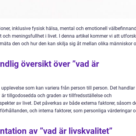
ner, inklusive fysisk hälsa, mental och emotionell välbefinnand
 och meningsfullhet i livet. I denna artikel kommer vi att utfors
tt mäta den och hur den kan skilja sig åt mellan olika människor 
ndlig översikt över ”vad är
 upplevelse som kan variera från person till person. Det handlar
r tillgodosedda och graden av tillfredsställelse och
spekter av livet. Det påverkas av både externa faktorer, såsom d
örhållanden, och interna faktorer, som personliga värderingar 
ation av ”vad är livskvalitet”