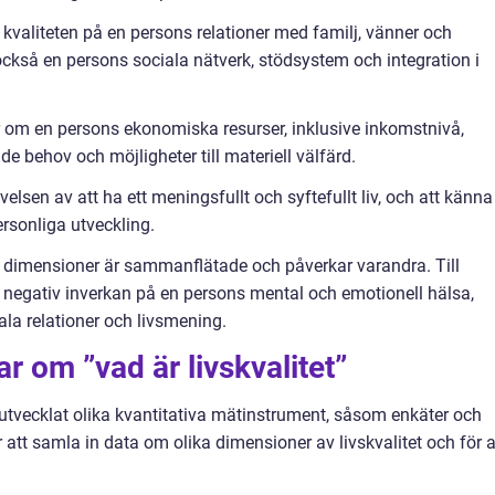
r kvaliteten på en persons relationer med familj, vänner och
ckså en persons sociala nätverk, stödsystem och integration i
 om en persons ekonomiska resurser, inklusive inkomstnivå,
nde behov och möjligheter till materiell välfärd.
elsen av att ha ett meningsfullt och syftefullt liv, och att känna
rsonliga utveckling.
ssa dimensioner är sammanflätade och påverkar varandra. Till
 negativ inverkan på en persons mental och emotionell hälsa,
iala relationer och livsmening.
r om ”vad är livskvalitet”
e utvecklat olika kvantitativa mätinstrument, såsom enkäter och
att samla in data om olika dimensioner av livskvalitet och för a