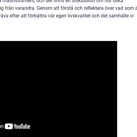
va mätinstrument, och det finns en diskussion om hur olika
 sig från varandra. Genom att förstå och reflektera över vad som 
räva efter att förbättra vår egen livskvalitet och det samhälle vi