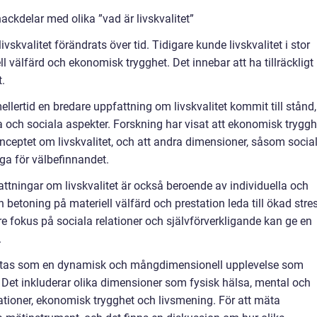
ckdelar med olika ”vad är livskvalitet”
vskvalitet förändrats över tid. Tidigare kunde livskvalitet i stor
ll välfärd och ekonomisk trygghet. Det innebar att ha tillräckligt
.
lertid en bredare uppfattning om livskvalitet kommit till stånd,
a och sociala aspekter. Forskning har visat att ekonomisk tryggh
nceptet om livskvalitet, och att andra dimensioner, såsom socia
tiga för välbefinnandet.
ttningar om livskvalitet är också beroende av individuella och
en betoning på materiell välfärd och prestation leda till ökad stre
rre fokus på sociala relationer och självförverkligande kan ge en
.
raktas som en dynamisk och mångdimensionell upplevelse som
r. Det inkluderar olika dimensioner som fysisk hälsa, mental och
lationer, ekonomisk trygghet och livsmening. För att mäta