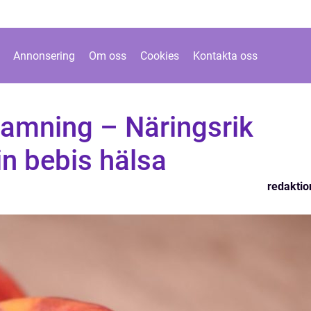
Annonsering
Om oss
Cookies
Kontakta oss
 amning – Näringsrik
in bebis hälsa
redaktio