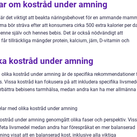
gar om kostråd under amning
ar är det viktigt att beakta näringsbehovet för en ammande mam
ör sträva efter att konsumera cirka 500 extra kalorier per d
henne själv och hennes bebis. Det är också nödvändigt att
 tillräckliga mängder protein, kalcium, järn, D-vitamin och
ika kostråd under amning
n olika kostråd under amning är de specifika rekommendationer 
 Vissa kostråd kan fokusera på att inkludera specifika livsmed
 förbättra bebisens tarmhälsa, medan andra kan ha mer allmänna
lar med olika kostråd under amning
kostråd under amning genomgått olika faser och perspektiv. Vis
a feta livsmedel medan andra har förespråkat en mer balanserad
ing visat att en balanserad kost, inklusive alla viktiga