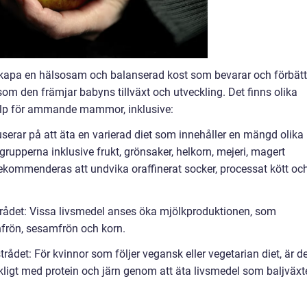
 skapa en hälsosam och balanserad kost som bevarar och förbätt
 den främjar babyns tillväxt och utveckling. Det finns olika
jälp för ammande mammor, inklusive:
serar på att äta en varierad diet som innehåller en mängd olika
grupperna inklusive frukt, grönsaker, helkorn, mejeri, magert
ekommenderas att undvika oraffinerat socker, processat kött oc
rådet: Vissa livsmedel anses öka mjölkproduktionen, som
nfrön, sesamfrön och korn.
trådet: För kvinnor som följer vegansk eller vegetarian diet, är d
räckligt med protein och järn genom att äta livsmedel som baljväxte