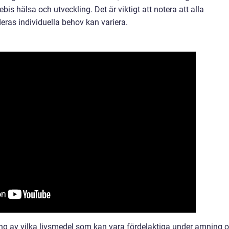
is hälsa och utveckling. Det är viktigt att notera att alla
as individuella behov kan variera.
g av vilka livsmedel som kan vara fördelaktiga under amning 