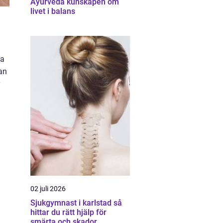
Ayurveda kunskapen om
livet i balans
ja
an
02 juli 2026
Sjukgymnast i karlstad så
hittar du rätt hjälp för
smärta och skador