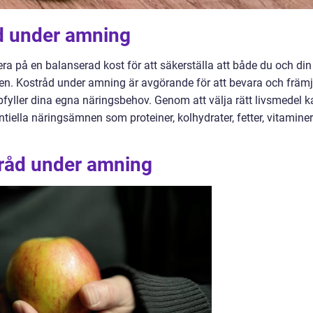
åd under amning
era på en balanserad kost för att säkerställa att både du och din
nen. Kostråd under amning är avgörande för att bevara och främ
fyller dina egna näringsbehov. Genom att välja rätt livsmedel k
entiella näringsämnen som proteiner, kolhydrater, fetter, vitaminer
tråd under amning