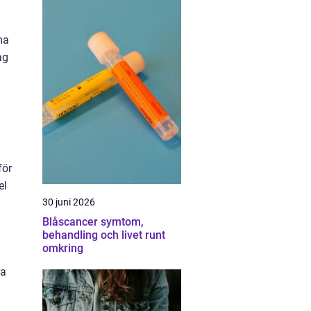
ma
ag
för
el
30 juni 2026
Blåscancer symtom,
behandling och livet runt
omkring
sa