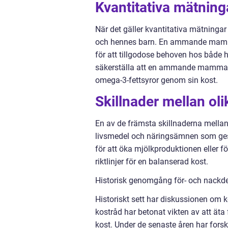
Kvantitativa mätnin
När det gäller kvantitativa mätning
och hennes barn. En ammande mamma b
för att tillgodose behoven hos både 
säkerställa att en ammande mamma får
omega-3-fettsyror genom sin kost.
Skillnader mellan ol
En av de främsta skillnaderna mella
livsmedel och näringsämnen som ges.
för att öka mjölkproduktionen eller
riktlinjer för en balanserad kost.
Historisk genomgång för- och nackde
Historiskt sett har diskussionen om 
kostråd har betonat vikten av att ät
kost. Under de senaste åren har forskn