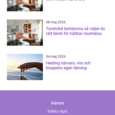
08 maj 2026
Tandvård karlskrona så väljer du
rätt klinik för hållbar munhälsa
04 maj 2026
Healing närvaro, vila och
kroppens egen läkning
Adress