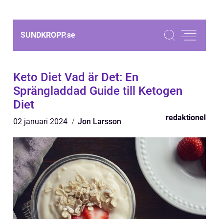
SUNDKROPP.
se
Keto Diet Vad är Det: En
Sprängladdad Guide till Ketogen
Diet
redaktionel
02 januari 2024
Jon Larsson