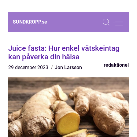
SUNDKROPP.
se
Juice fasta: Hur enkel vätskeintag
kan påverka din hälsa
redaktionel
29 december 2023
Jon Larsson