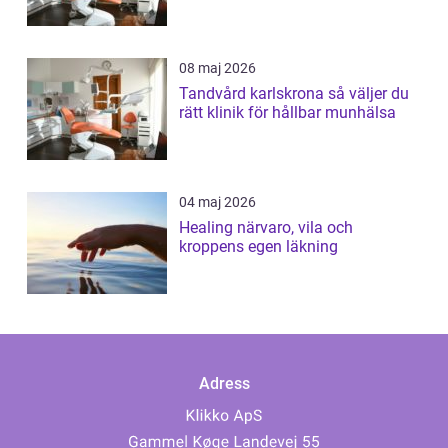
08 maj 2026
Tandvård karlskrona så väljer du
rätt klinik för hållbar munhälsa
04 maj 2026
Healing närvaro, vila och
kroppens egen läkning
Adress