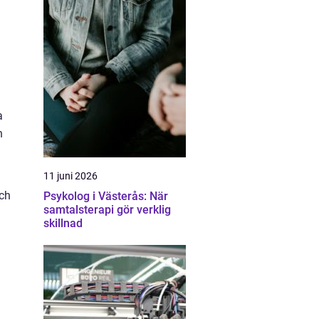
a
n
11 juni 2026
och
Psykolog i Västerås: När
samtalsterapi gör verklig
skillnad
m