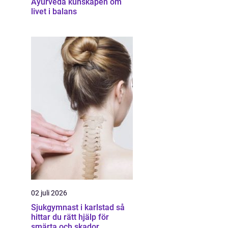
Ayurveda kunskapen om
livet i balans
02 juli 2026
Sjukgymnast i karlstad så
hittar du rätt hjälp för
smärta och skador