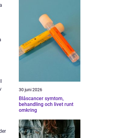
la
a
l
v
30 juni 2026
Blåscancer symtom,
behandling och livet runt
omkring
der