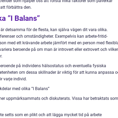
trender som hjälper oss att förstå vilka faktorer som påverkar
tt förbättra den.
ka ”I Balans”
r detsamma för de flesta, kan själva vägen dit vara olika.
eferenser och omständigheter. Exempelvis kan arbete-fritid-
rson med ett krävande arbete jämfört med en person med flexibl
variera beroende på om man är introvert eller extrovert och vilke
r.
 beroende på individens hälsostatus och eventuella fysiska
tenheten om dessa skillnader är viktig för att kunna anpassa 
 varje individ.
delar med olika ”I Balans”
rmer uppmärksammats och diskuterats. Vissa har betraktats so
ete setts som en plikt och att lägga mycket tid på arbete