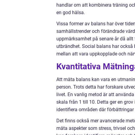
handlar om att kombinera träning och 
en god hälsa.
Vissa former av balans har över tiden
samhällstrender och förändrade värder
uppmärksamhet på senare år då allt fl
utbrändhet. Social balans har också b
mellan att vara uppkopplade och närv
Kvantitativa Mätning
Att mäta balans kan vara en utmaning 
person. Trots detta har forskare utvec
livet. En vanlig metod är att använd
skala från 1 till 10. Detta ger en gr
identifiera områden där förbättringar
Det finns också mer avancerade meto
mäta aspekter som stress, trivsel och 