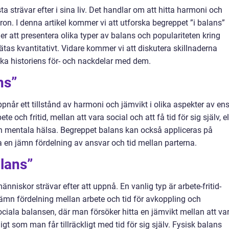
ta strävar efter i sina liv. Det handlar om att hitta harmoni och
aron. I denna artikel kommer vi att utforska begreppet ”i balans”
r att presentera olika typer av balans och populariteten kring
as kvantitativt. Vidare kommer vi att diskutera skillnaderna
ka historiens för- och nackdelar med dem.
ns”
ppnår ett tillstånd av harmoni och jämvikt i olika aspekter av en
e och fritid, mellan att vara social och att få tid för sig själv, el
ch mentala hälsa. Begreppet balans kan också appliceras på
 ha en jämn fördelning av ansvar och tid mellan parterna.
alans”
nniskor strävar efter att uppnå. En vanlig typ är arbete-fritid-
jämn fördelning mellan arbete och tid för avkoppling och
ciala balansen, där man försöker hitta en jämvikt mellan att va
t som man får tillräckligt med tid för sig själv. Fysisk balans