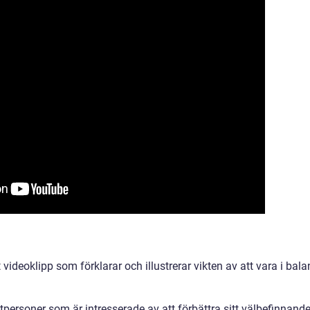
 videoklipp som förklarar och illustrerar vikten av att vara i bala
tpersoner som är intresserade av att förbättra sitt välbefinnand