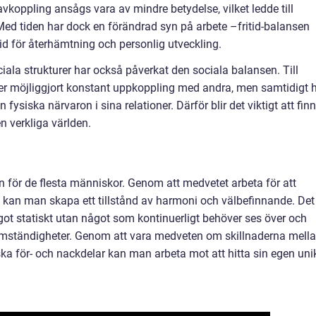
vkoppling ansågs vara av mindre betydelse, vilket ledde till
ed tiden har dock en förändrad syn på arbete –fritid-balansen
tid för återhämtning och personlig utveckling.
ala strukturer har också påverkat den sociala balansen. Till
dier möjliggjort konstant uppkoppling med andra, men samtidigt 
n fysiska närvaron i sina relationer. Därför blir det viktigt att fin
n verkliga världen.
an för de flesta människor. Genom att medvetet arbeta för att
t kan man skapa ett tillstånd av harmoni och välbefinnande. Det
något statiskt utan något som kontinuerligt behöver ses över och
 omständigheter. Genom att vara medveten om skillnaderna mell
ska för- och nackdelar kan man arbeta mot att hitta sin egen uni