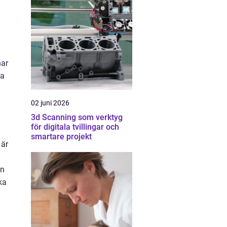
har
na
02 juni 2026
3d Scanning som verktyg
för digitala tvillingar och
smartare projekt
 är
an
ka