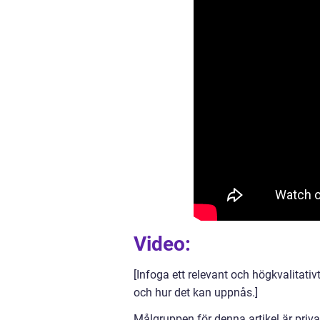
Video:
[Infoga ett relevant och högkvalitativt
och hur det kan uppnås.]
Målgruppen för denna artikel är priva