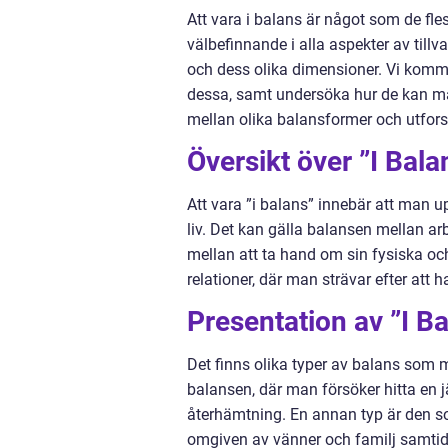
Att vara i balans är något som de fles
välbefinnande i alla aspekter av tillv
och dess olika dimensioner. Vi komme
dessa, samt undersöka hur de kan mät
mellan olika balansformer och utfors
Översikt över ”I Bala
Att vara ”i balans” innebär att man u
liv. Det kan gälla balansen mellan arbet
mellan att ta hand om sin fysiska o
relationer, där man strävar efter att
Presentation av ”I B
Det finns olika typer av balans som mä
balansen, där man försöker hitta en 
återhämtning. En annan typ är den so
omgiven av vänner och familj samtidig