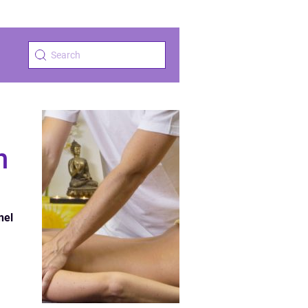
h
nel