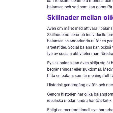
kan forskare identifiera mönster och 
balansen och vad som kan göras för a
Skillnader mellan oli
Även om målet med att vara i balans ä
Skillnaderna beror på individuella pr
balansen se annorlunda ut för en pe
arbetstider. Social balans kan också 
typ av sociala aktiviteter man föredra
Fysisk balans kan även skilja sig åt
begränsningar eller sjukdomar. Medve
hitta en balans som är meningsfull för
Historisk genomgång av för- och nack
Genom historien har olika balansfo
idealiska medan andra har fått kritik.
Enligt en mer traditionell syn har arb