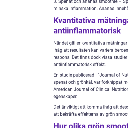
3. Spenat och ananas smoothie – Spe
minska inflammation. Ananas innehål
Kvantitativa mätnin
antiinflammatorisk
När det gäller kvantitativa mätninga
ihåg att resultaten kan variera bero
respons. Det finns dock vissa studier
antiinflammatorisk effekt.
En studie publicerad i ”Journal of Nu
spenat och grönkål, var förknippat 
American Journal of Clinical Nutritio
egenskaper.
Det är viktigt att komma ihåg att dess
att bekräfta effekterna av grön smoo
Hur olika grön smooth