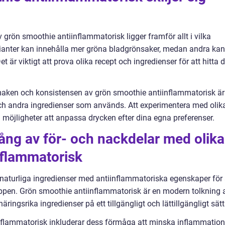
v grön smoothie antiinflammatorisk ligger framför allt i vilka
ianter kan innehålla mer gröna bladgrönsaker, medan andra kan
t är viktigt att prova olika recept och ingredienser för att hitta 
aken och konsistensen av grön smoothie antiinflammatorisk är
ch andra ingredienser som används. Att experimentera med olik
h möjligheter att anpassa drycken efter dina egna preferenser.
ång av för- och nackdelar med olika
nflammatorisk
 naturliga ingredienser med antiinflammatoriska egenskaper för 
oppen. Grön smoothie antiinflammatorisk är en modern tolkning 
ingsrika ingredienser på ett tillgängligt och lättillgängligt sätt
flammatorisk inkluderar dess förmåga att minska inflammation