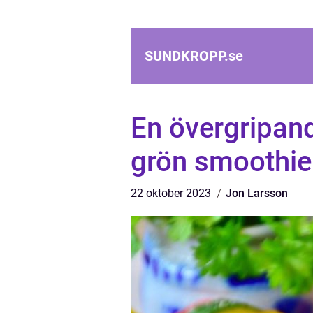
SUNDKROPP.
se
En övergripand
grön smoothie
22 oktober 2023
Jon Larsson