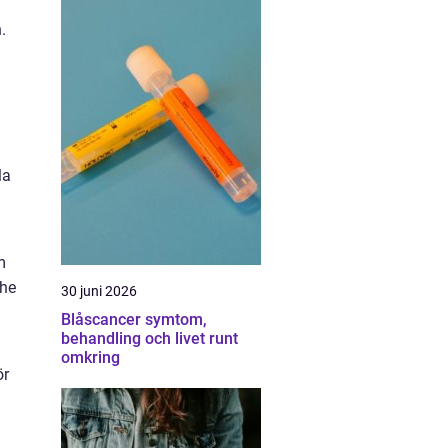
.
la
m
The
30 juni 2026
Blåscancer symtom,
behandling och livet runt
omkring
ör