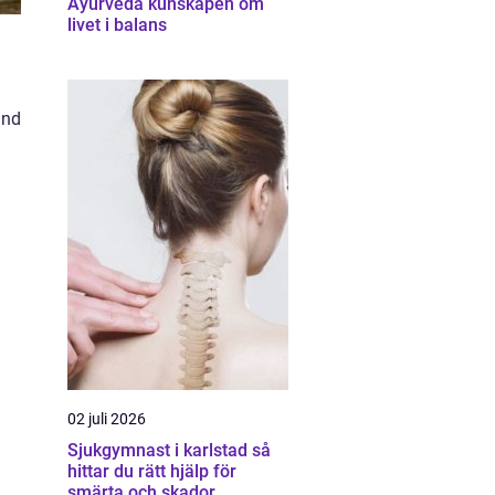
Ayurveda kunskapen om
livet i balans
änd
02 juli 2026
Sjukgymnast i karlstad så
hittar du rätt hjälp för
smärta och skador