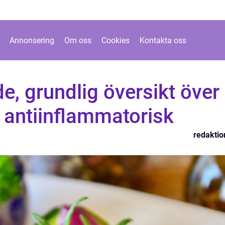
Annonsering
Om oss
Cookies
Kontakta oss
e, grundlig översikt över
 antiinflammatorisk
redaktio