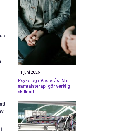
den
a
11 juni 2026
Psykolog i Västerås: När
samtalsterapi gör verklig
skillnad
att
av
.
 i