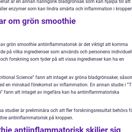
nat är en annan näringsrik bladgrönsak som kan hjälpa till att
ler enzymer som kan lindra smärta och inflammation i kroppen
gar om grön smoothie
r av grön smoothie antiinflammatorisk är det viktigt att komma
ende på vilka ingredienser som används och personens individuel
 och forskning som tyder på att vissa ingredienser kan ha en
tritional Science” fann att intaget av gröna bladgrönsaker, såso
med en minskad förekomst av inflammation. En annan studie i ”
n” fann att intaget av ingefära kan ha antiinflammatoriska
a studier är preliminära och att fler forskningsresultat behövs f
thie antiinflammatorisk på kroppen.
ie antiinflammatorisk skiljer sig