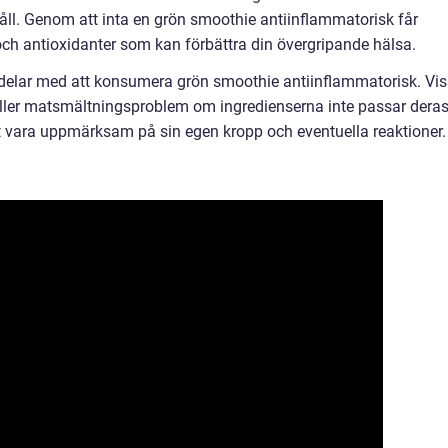
ll. Genom att inta en grön smoothie antiinflammatorisk får
och antioxidanter som kan förbättra din övergripande hälsa.
kdelar med att konsumera grön smoothie antiinflammatorisk. Vi
ler matsmältningsproblem om ingredienserna inte passar dera
 att vara uppmärksam på sin egen kropp och eventuella reaktioner.