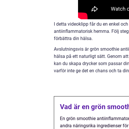
I detta videoklipp får du en enkel oc
antiinflammatorisk hemma. Följ stege
förbättra din hälsa.
Avslutningsvis är grön smoothie antii
hälsa på ett naturligt sätt. Genom at
kan du skapa drycker som passar din
varför inte ge det en chans och ta di
Vad är en grön smooth
En grön smoothie antiinflammator
andra näringsrika ingredienser fö