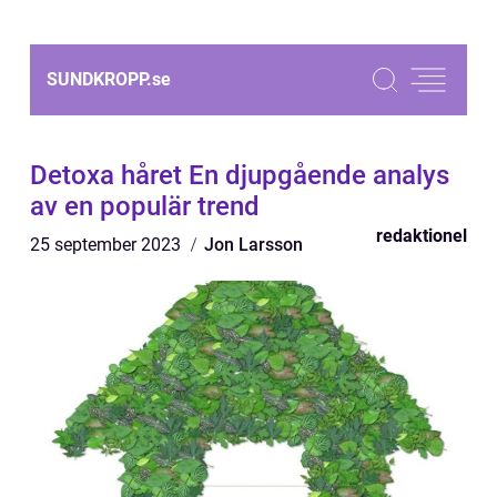
SUNDKROPP.
se
Detoxa håret En djupgående analys
av en populär trend
redaktionel
25 september 2023
Jon Larsson