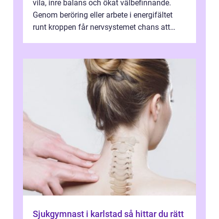
vila, inre balans och ökat välbefinnande.
Genom beröring eller arbete i energifältet
runt kroppen får nervsystemet chans att
varva ner, muskler slappnar av ...
Sjukgymnast i karlstad så hittar du rätt