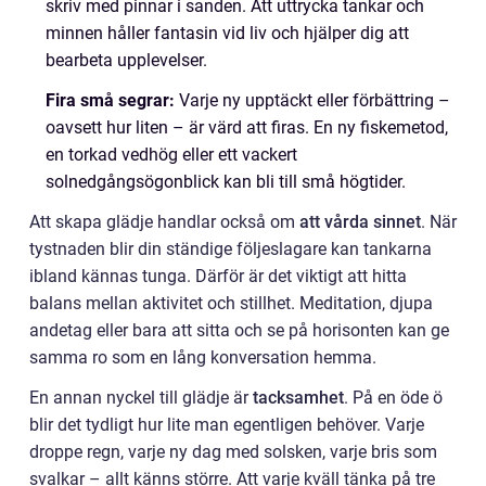
skriv med pinnar i sanden. Att uttrycka tankar och
minnen håller fantasin vid liv och hjälper dig att
bearbeta upplevelser.
Fira små segrar:
Varje ny upptäckt eller förbättring –
oavsett hur liten – är värd att firas. En ny fiskemetod,
en torkad vedhög eller ett vackert
solnedgångsögonblick kan bli till små högtider.
Att skapa glädje handlar också om
att vårda sinnet
. När
tystnaden blir din ständige följeslagare kan tankarna
ibland kännas tunga. Därför är det viktigt att hitta
balans mellan aktivitet och stillhet. Meditation, djupa
andetag eller bara att sitta och se på horisonten kan ge
samma ro som en lång konversation hemma.
En annan nyckel till glädje är
tacksamhet
. På en öde ö
blir det tydligt hur lite man egentligen behöver. Varje
droppe regn, varje ny dag med solsken, varje bris som
svalkar – allt känns större. Att varje kväll tänka på tre