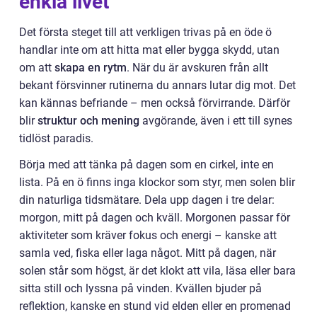
enkla livet
Det första steget till att verkligen trivas på en öde ö
handlar inte om att hitta mat eller bygga skydd, utan
om att
skapa en rytm
. När du är avskuren från allt
bekant försvinner rutinerna du annars lutar dig mot. Det
kan kännas befriande – men också förvirrande. Därför
blir
struktur och mening
avgörande, även i ett till synes
tidlöst paradis.
Börja med att tänka på dagen som en cirkel, inte en
lista. På en ö finns inga klockor som styr, men solen blir
din naturliga tidsmätare. Dela upp dagen i tre delar:
morgon, mitt på dagen och kväll. Morgonen passar för
aktiviteter som kräver fokus och energi – kanske att
samla ved, fiska eller laga något. Mitt på dagen, när
solen står som högst, är det klokt att vila, läsa eller bara
sitta still och lyssna på vinden. Kvällen bjuder på
reflektion, kanske en stund vid elden eller en promenad