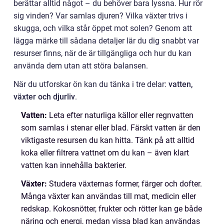
berättar alltid något – du behöver bara lyssna. Hur rör
sig vinden? Var samlas djuren? Vilka växter trivs i
skugga, och vilka står öppet mot solen? Genom att
lägga märke till sådana detaljer lär du dig snabbt var
resurser finns, när de är tillgängliga och hur du kan
använda dem utan att störa balansen.
När du utforskar ön kan du tänka i tre delar:
vatten,
växter och djurliv
.
Vatten:
Leta efter naturliga källor eller regnvatten
som samlas i stenar eller blad. Färskt vatten är den
viktigaste resursen du kan hitta. Tänk på att alltid
koka eller filtrera vattnet om du kan – även klart
vatten kan innehålla bakterier.
Växter:
Studera växternas former, färger och dofter.
Många växter kan användas till mat, medicin eller
redskap. Kokosnötter, frukter och rötter kan ge både
näring och energi, medan vissa blad kan användas