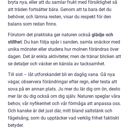
bryta nya, eller att du samlar frukt med försiktighet så
att träden fortsätter bära. Genom att ta bara det du
behöver, och lämna resten, visar du respekt för den
balans som redan finns.
Förutom det praktiska ger naturen också
glädje och
stillhet
. Du kan följa spår i sanden, samla snäckor med
unika mönster eller studera hur molnen förändras över
dagen. Det är enkla aktiviteter, men de tränar blicken att
se detaljer och väcker en känsla av tacksamhet.
Till sist – låt utforskandet bli en daglig vana. Gå nya
vägar, observera förändringar efter regn, eller testa att
sova på en annan plats. Ju mer du lär dig om ön, desto
mer lär du dig också om dig själv. Naturen speglar våra
behov, vår nyfikenhet och vår förmåga att anpassa oss.
Och kanske är det just där, mitt bland saltstänk och
fågelsång, som du upptäcker vad verklig frihet faktiskt
betyder.