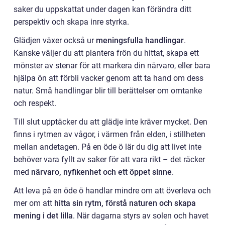
saker du uppskattat under dagen kan förändra ditt
perspektiv och skapa inre styrka.
Glädjen växer också ur
meningsfulla handlingar
.
Kanske väljer du att plantera frön du hittat, skapa ett
mönster av stenar för att markera din närvaro, eller bara
hjälpa ön att förbli vacker genom att ta hand om dess
natur. Små handlingar blir till berättelser om omtanke
och respekt.
Till slut upptäcker du att glädje inte kräver mycket. Den
finns i rytmen av vågor, i värmen från elden, i stillheten
mellan andetagen. På en öde ö lär du dig att livet inte
behöver vara fyllt av saker för att vara rikt – det räcker
med
närvaro, nyfikenhet och ett öppet sinne
.
Att leva på en öde ö handlar mindre om att överleva och
mer om att
hitta sin rytm, förstå naturen och skapa
mening i det lilla
. När dagarna styrs av solen och havet