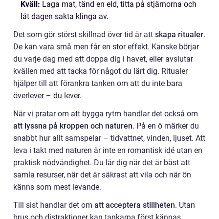
Kväll:
Laga mat, tänd en eld, titta på stjärnorna och
låt dagen sakta klinga av.
Det som gör störst skillnad över tid är att
skapa ritualer
.
De kan vara små men får en stor effekt. Kanske börjar
du varje dag med att doppa dig i havet, eller avslutar
kvällen med att tacka för något du lärt dig. Ritualer
hjälper till att förankra tanken om att du inte bara
överlever – du lever.
När vi pratar om att bygga rytm handlar det också om
att lyssna på kroppen och naturen
. På en ö märker du
snabbt hur allt samspelar – tidvattnet, vinden, ljuset. Att
leva i takt med naturen är inte en romantisk idé utan en
praktisk nödvändighet. Du lär dig när det är bäst att
samla resurser, när det är säkrast att vila och när ön
känns som mest levande.
Till sist handlar det om
att acceptera stillheten
. Utan
brus och distraktioner kan tankarna först kännas