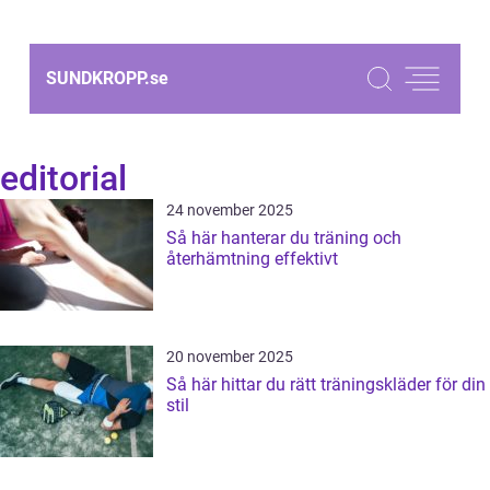
SUNDKROPP.
se
editorial
24 november 2025
Så här hanterar du träning och
återhämtning effektivt
20 november 2025
Så här hittar du rätt träningskläder för din
stil