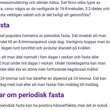
ämnesomsättning och allmän hälsa. Det finns olika typer av
ra, varav några av de vanligaste är 16:8-metoden, 5:2-dieten och
ta verkligen säkert och är det farligt att genomföra?
asta
est populära formerna av periodisk fasta. Det innebär att man
ndet till en 8-timmarsperiod varje dag. Vanligtvis hoppar man öv
 dagen runt lunchtid och avslutar ätandet på kvällen.
att man äter normalt i fem dagar i veckan och fasta eller
600 kcal under två dagar i veckan. Under fastedagarna kan man
ider eller äta en större men fortfarande begränsad måltid.
 24 timmar och har därefter en ätperiod på 24 timmar. Det kan
dag med mat eller att man fastar från middag till middag.
ar om periodisk fasta
periodisk fasta kan ha positiva hälsoeffekter, men det är också