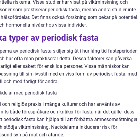
tiella riskerna. Vissa studier har visat på viktminskning och
oner som praktiserar periodisk fasta, medan andra studier inte
 hälsofördelar. Det finns också forskning som pekar på potentiel
h hormonella nivåer hos vissa individer.
ka typer av periodisk fasta
yperna av periodisk fasta skiljer sig åt i hur lång tid fasteperiode
och hur ofta man praktiserar detta. Dessa faktorer kan påverka
arligt eller säkert för enskilda personer. Vissa människor kan
assning till sin livsstil med en viss form av periodisk fasta, me
l och med farligt för andra.
kdelar med periodisk fasta
ell och religiös praxis i många kulturer och har använts av
its både förespråkare och kritiker för fasta när det gäller dess
t periodisk fasta kan hjälpa till att förbättra ämnesomsättninge
h stödja viktminskning. Nackdelarna inkluderar risk för
 osund syn på mat och ätande.