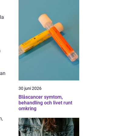
la
n
dan
30 juni 2026
Blåscancer symtom,
behandling och livet runt
omkring
n,