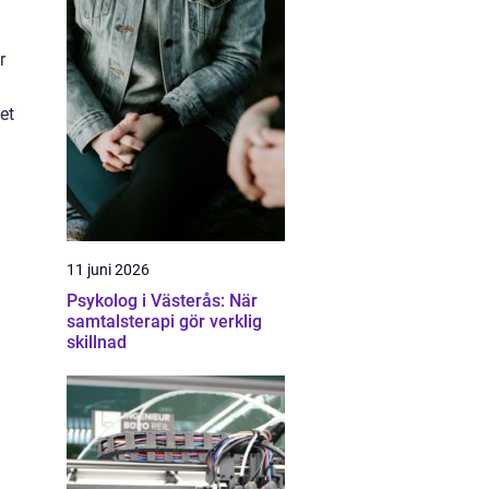
r
et
11 juni 2026
Psykolog i Västerås: När
samtalsterapi gör verklig
skillnad