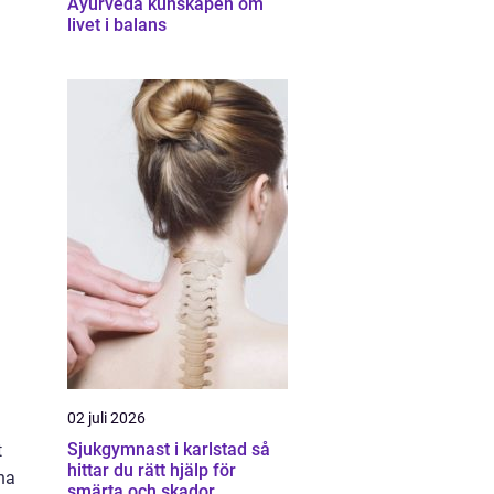
Ayurveda kunskapen om
livet i balans
02 juli 2026
Sjukgymnast i karlstad så
t
hittar du rätt hjälp för
ha
smärta och skador