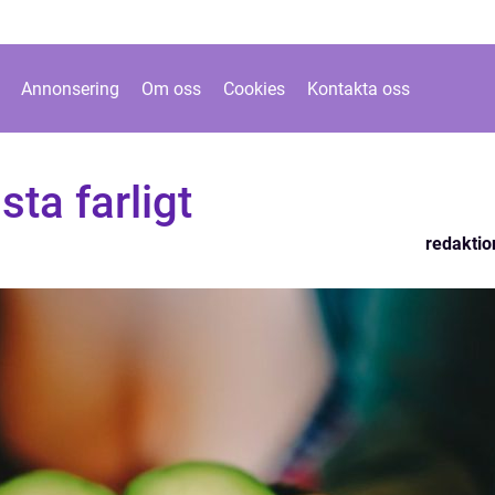
Annonsering
Om oss
Cookies
Kontakta oss
sta farligt
redaktio