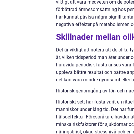
viktigt att vara medveten om de poten
förbättrad ämnesomsättning hos pers
har kunnat påvisa några signifikanta
negativa effekter på metabolismen oc
Skillnader mellan oli
Det är viktigt att notera att de olika t
är, vilken tidsperiod man äter under 
huruvida periodisk fasta anses vara f
uppleva bättre resultat och bättre anp
det kan vara mindre gynnsamt eller til
Historisk genomgång av för- och nac
Historiskt sett har fasta varit en ritu
människor under lång tid. Det har funn
hälsoeffekter. Förespråkare hävdar at
minska riskfaktorer för sjukdomar oc
näringsbrist, ökad stressnivå och en