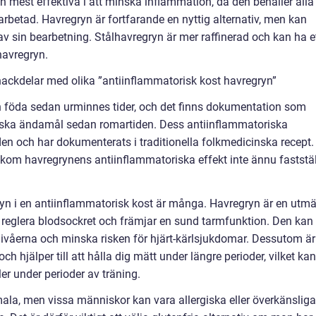
en mest effektiva i att minska inflammation, då den behåller alla
betad. Havregryn är fortfarande en nyttig alternativ, men kan
v sin bearbetning. Stålhavregryn är mer raffinerad och kan ha e
havregryn.
nackdelar med olika ”antiinflammatorisk kost havregryn”
 föda sedan urminnes tider, och det finns dokumentation som
inska ändamål sedan romartiden. Dess antiinflammatoriska
den och har dokumenterats i traditionella folkmedicinska recept.
m havregrynens antiinflammatoriska effekt inte ännu faststäl
yn i en antiinflammatorisk kost är många. Havregryn är en utmä
ll att reglera blodsockret och främjar en sund tarmfunktion. Den kan
lnivåerna och minska risken för hjärt-kärlsjukdomar. Dessutom är
och hjälper till att hålla dig mätt under längre perioder, vilket kan
ler under perioder av träning.
la, men vissa människor kan vara allergiska eller överkänsliga