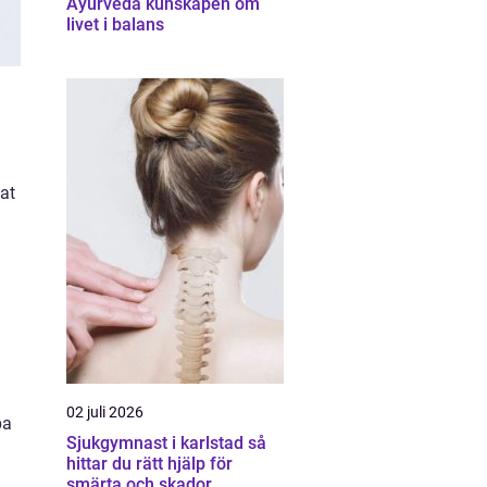
Ayurveda kunskapen om
livet i balans
at
02 juli 2026
pa
Sjukgymnast i karlstad så
hittar du rätt hjälp för
smärta och skador