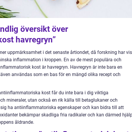
ndlig översikt över
kost havregryn”
 mer uppmärksamhet i det senaste årtiondet, då forskning har vis
t minska inflammation i kroppen. En av de mest populära och
inflammatorisk kost är havregryn. Havregryn är inte bara en
n även användas som en bas för en mängd olika recept och
ntiinflammatoriska kost får du inte bara i dig viktiga
h mineraler, utan också en rik källa till betaglukaner och
 sig ha antiinflammatoriska egenskaper och kan bidra till att
oxidanter bekämpar skadliga fria radikaler och kan därmed hjäl
roppens åldrande.