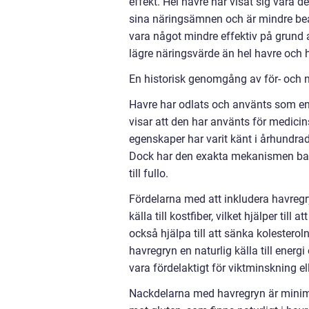
effekt. Hel havre har visat sig vara d
sina näringsämnen och är mindre bear
vara något mindre effektiv på grund a
lägre näringsvärde än hel havre och 
En historisk genomgång av för- och 
Havre har odlats och använts som en
visar att den har använts för medic
egenskaper har varit känt i århundra
Dock har den exakta mekanismen bako
till fullo.
Fördelarna med att inkludera havregr
källa till kostfiber, vilket hjälper ti
också hjälpa till att sänka kolestero
havregryn en naturlig källa till energi 
vara fördelaktigt för viktminskning el
Nackdelarna med havregryn är minima