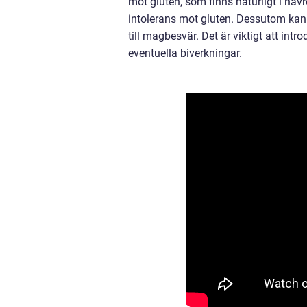
mot gluten, som finns naturligt i havr
intolerans mot gluten. Dessutom kan h
till magbesvär. Det är viktigt att in
eventuella biverkningar.