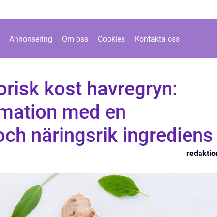
Annonsering
Om oss
Cookies
Kontakta oss
risk kost havregryn:
mation med en
ch näringsrik ingrediens
redaktio