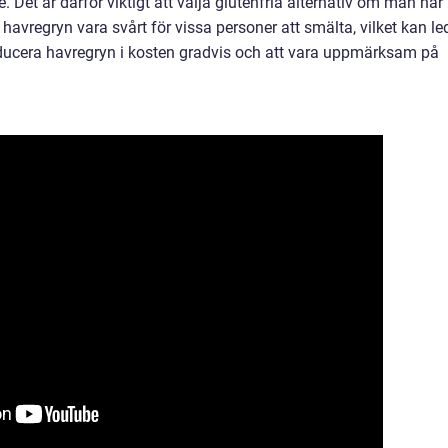
e. Det är därför viktigt att välja glutenfria alternativ om man har
avregryn vara svårt för vissa personer att smälta, vilket kan le
troducera havregryn i kosten gradvis och att vara uppmärksam på