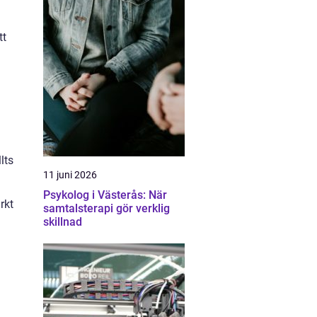
tt
lts
11 juni 2026
Psykolog i Västerås: När
rkt
samtalsterapi gör verklig
skillnad