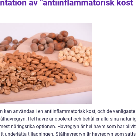
tation av ”antiinflammatorisk kost
om kan användas i en antiinflammatorisk kost, och de vanligaste
ålhavregryn. Hel havre är opolerat och behåller alla sina naturli
 mest näringsrika optionen. Havregryn är hel havre som har blivit
att underlätta tillagningen. Stålhavregryn är havregryn som satts