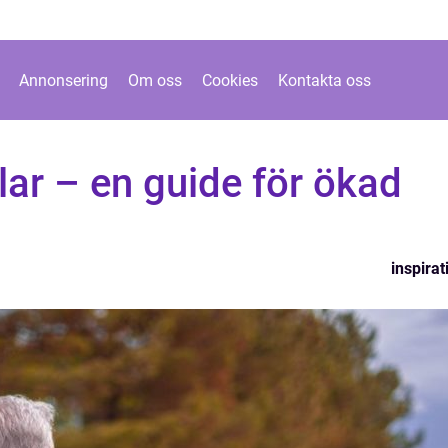
Annonsering
Om oss
Cookies
Kontakta oss
lar – en guide för ökad
inspirat