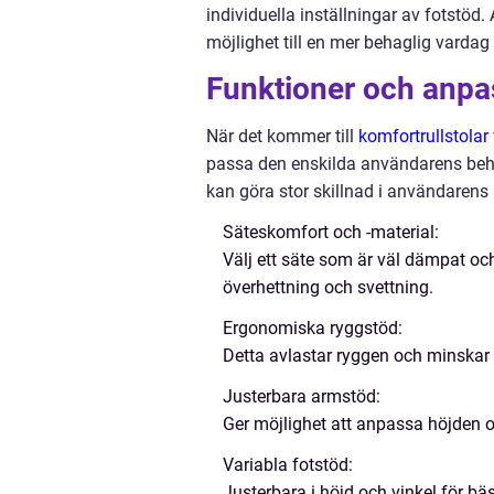
individuella inställningar av fotstöd.
möjlighet till en mer behaglig vardag
Funktioner och anpa
När det kommer till
komfortrullstolar
passa den enskilda användarens behov.
kan göra stor skillnad i användarens
Säteskomfort och -material:
Välj ett säte som är väl dämpat och
överhettning och svettning.
Ergonomiska ryggstöd:
Detta avlastar ryggen och minskar 
Justerbara armstöd:
Ger möjlighet att anpassa höjden oc
Variabla fotstöd:
Justerbara i höjd och vinkel för bäs