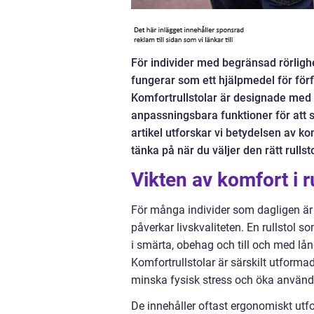
För individer med begränsad rörlighet 
fungerar som ett hjälpmedel för för
Komfortrullstolar är designade med
anpassningsbara funktioner för att s
artikel utforskar vi betydelsen av ko
tänka på när du väljer den rätt rullsto
Vikten av komfort i r
För många individer som dagligen är b
påverkar livskvaliteten. En rullstol
i smärta, obehag och till och med l
Komfortrullstolar är särskilt utform
minska fysisk stress och öka användar
De innehåller oftast ergonomiskt utf