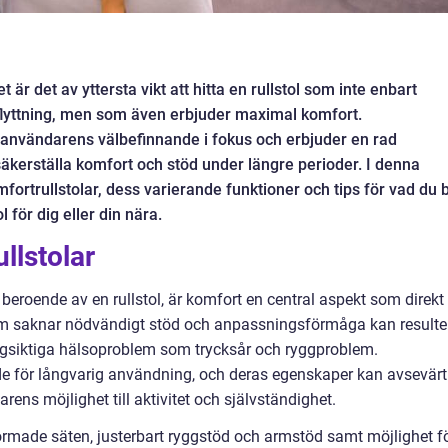
är det av yttersta vikt att hitta en rullstol som inte enbart
flyttning, men som även erbjuder maximal komfort.
 användarens välbefinnande i fokus och erbjuder en rad
äkerställa komfort och stöd under längre perioder. I denna
mfortrullstolar, dess varierande funktioner och tips för vad du 
l för dig eller din nära.
ullstolar
eroende av en rullstol, är komfort en central aspekt som direkt
 som saknar nödvändigt stöd och anpassningsförmåga kan resulte
ångsiktiga hälsoproblem som trycksår och ryggproblem.
ade för långvarig användning, och deras egenskaper kan avsevärt
ens möjlighet till aktivitet och självständighet.
ormade säten, justerbart ryggstöd och armstöd samt möjlighet f