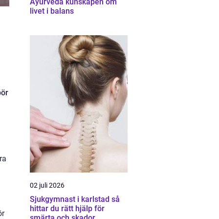
Ayurveda kunskapen om
livet i balans
bör
ra
02 juli 2026
Sjukgymnast i karlstad så
hittar du rätt hjälp för
ör
smärta och skador