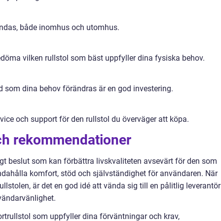
nvändas, både inomhus och utomhus.
bedöma vilken rullstol som bäst uppfyller dina fysiska behov.
nd som dina behov förändras är en god investering.
service och support för den rullstol du överväger att köpa.
och rekommendationer
ktigt beslut som kan förbättra livskvaliteten avsevärt för den som
handahålla komfort, stöd och självständighet för användaren. När
lstolen, är det en god idé att vända sig till en pålitlig leverantör
nvändarvänlighet.
rtrullstol som uppfyller dina förväntningar och krav,