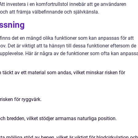
 Att investera i en komfortrullstol innebär att ge användaren
 och att främja välbefinnande och självkänsla.
ssning
finns det en mängd olika funktioner som kan anpassas för att
 Det är viktigt att ta hänsyn till dessa funktioner eftersom de
 upplevelse. Här är några av de funktioner som ofta kan anpass
 täckt av ett material som andas, vilket minskar risken för
risken för ryggvärk.
h bredden, vilket stödjer armarnas naturliga position.
ta möjliga stöd av benen, vilket är viktigt för blodcirkulation och