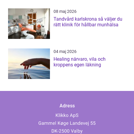
08 maj 2026
Tandvård karlskrona så väljer du
rätt klinik för hållbar munhälsa
04 maj 2026
Healing närvaro, vila och
kroppens egen läkning
Adress