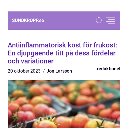
SUNDKROPP.
se
Antiinflammatorisk kost för frukost:
En djupgående titt på dess fördelar
och variationer
redaktionel
20 oktober 2023
Jon Larsson