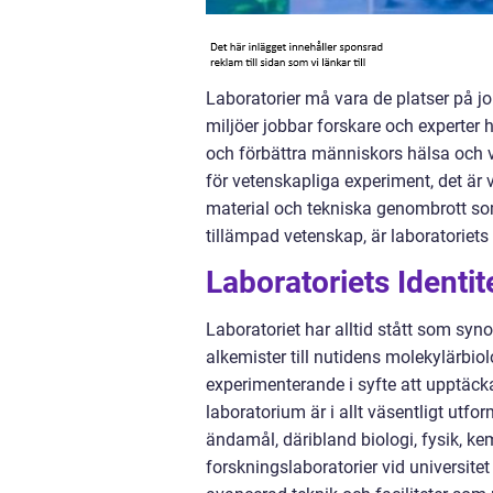
Laboratorier må vara de platser på jo
miljöer jobbar forskare och experter 
och förbättra människors hälsa och
för vetenskapliga experiment, det är
material och tekniska genombrott so
tillämpad vetenskap, är laboratoriets 
Laboratoriets Identit
Laboratoriet har alltid stått som sy
alkemister till nutidens molekylärbio
experimenterande i syfte att upptäck
laboratorium är i allt väsentligt utfor
ändamål, däribland biologi, fysik, kem
forskningslaboratorier vid universite