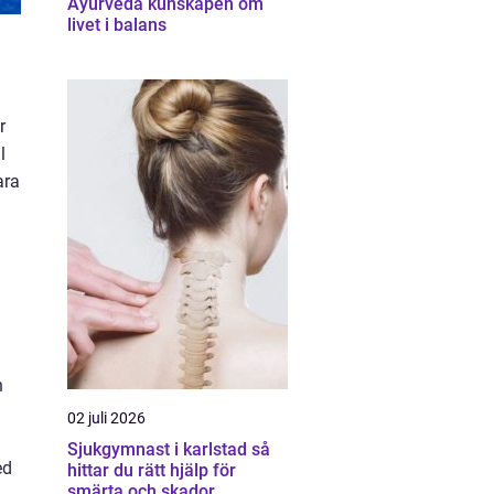
Ayurveda kunskapen om
livet i balans
r
l
ara
n
02 juli 2026
Sjukgymnast i karlstad så
ed
hittar du rätt hjälp för
smärta och skador