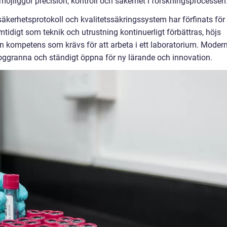
möjliggör precision, kontroll och säkerhet i forskningsprocessen
säkerhetsprotokoll och kvalitetssäkringssystem har förfinats för 
idigt som teknik och utrustning kontinuerligt förbättras, höjs
 kompetens som krävs för att arbeta i ett laboratorium. Moder
oggranna och ständigt öppna för ny lärande och innovation.