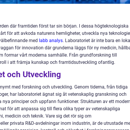
rden där framtiden först tar sin början. I dessa högteknologiska
hårt för att avkoda naturens hemligheter, utveckla nya teknologie
 välbefinnande med
labb analys
. Laboratoriet är inte bara en loka
 vaggan för innovation där grunderna läggs för ny medicin, hållb
m formar vårt moderna samhälle. Från grundforskning till
roll i att främja kunskap och framtidsutveckling ofantlig.
et och Utveckling
nonymt med forskning och utveckling. Genom tiderna, från tidiga
loger, har laboratoriet ägnat sig åt vetenskaplig granskning och
a nya principer och uppfann funktioner. Strukturen av ett moder
mat för att anpassa sig till flera olika typer av vetenskapliga
i, medicin och teknik. Vare sig det rör sig om
t eller privata R&D-avdelningar inom industrin, är de utrustade m