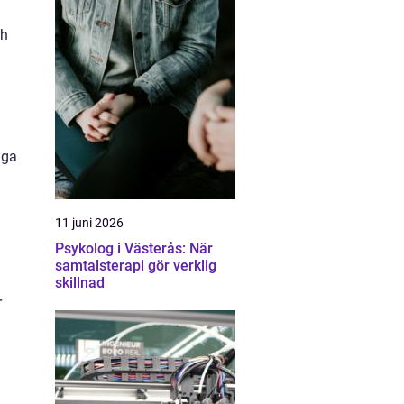
ch
äga
11 juni 2026
Psykolog i Västerås: När
samtalsterapi gör verklig
skillnad
r