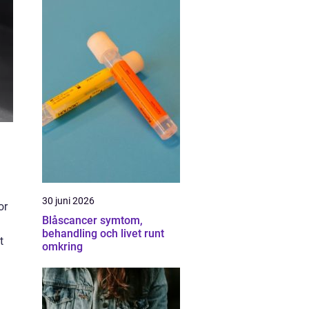
d
30 juni 2026
or
Blåscancer symtom,
behandling och livet runt
t
omkring