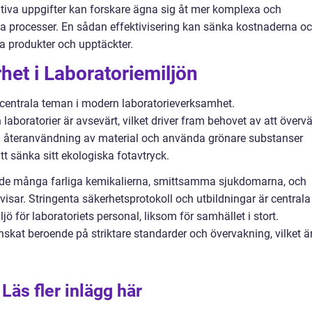
tiva uppgifter kan forskare ägna sig åt mer komplexa och
la processer. En sådan effektivisering kan sänka kostnaderna o
ya produkter och upptäckter.
het i Laboratoriemiljön
 centrala teman i modern laboratorieverksamhet.
laboratorier är avsevärt, vilket driver fram behovet av att överv
a återanvändning av material och använda grönare substanser
att sänka sitt ekologiska fotavtryck.
om de många farliga kemikalierna, smittsamma sjukdomarna, och
isar. Stringenta säkerhetsprotokoll och utbildningar är centrala
jö för laboratoriets personal, liksom för samhället i stort.
inskat beroende på striktare standarder och övervakning, vilket ä
Läs fler inlägg här