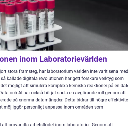
ionen inom Laboratorievärlden
jort stora framsteg, har laboratorium världen inte varit sena me
å kallade digitala revolutionen har gett forskare verktyg som
r det möjligt att simulera komplexa kemiska reaktioner på en dat
Data och AI har också börjat spela en avgörande roll genom att
erade på enorma datamängder. Detta bidrar till högre effektivite
amt möjliggör personligt anpassa inom områden som
 att omvandla arbetsflödet inom laboratorier. Genom att