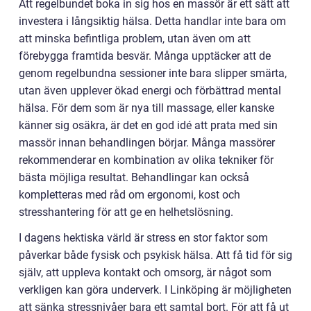
Att regelbundet boka in sig hos en massör är ett sätt att
investera i långsiktig hälsa. Detta handlar inte bara om
att minska befintliga problem, utan även om att
förebygga framtida besvär. Många upptäcker att de
genom regelbundna sessioner inte bara slipper smärta,
utan även upplever ökad energi och förbättrad mental
hälsa. För dem som är nya till massage, eller kanske
känner sig osäkra, är det en god idé att prata med sin
massör innan behandlingen börjar. Många massörer
rekommenderar en kombination av olika tekniker för
bästa möjliga resultat. Behandlingar kan också
kompletteras med råd om ergonomi, kost och
stresshantering för att ge en helhetslösning.
I dagens hektiska värld är stress en stor faktor som
påverkar både fysisk och psykisk hälsa. Att få tid för sig
själv, att uppleva kontakt och omsorg, är något som
verkligen kan göra underverk. I Linköping är möjligheten
att sänka stressnivåer bara ett samtal bort. För att få ut