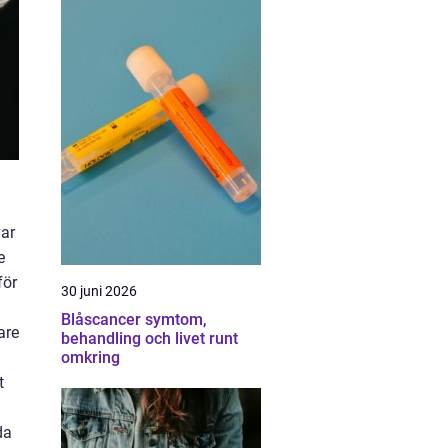
var
e
för
30 juni 2026
Blåscancer symtom,
are
behandling och livet runt
omkring
t
da