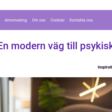
Annonsering
Om oss
Cookies
Kontakta oss
 En modern väg till psykis
inspirat