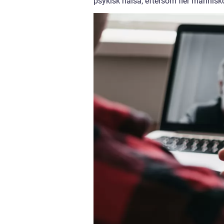
psykisk hälsa, eftersom fler människo