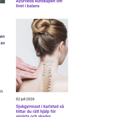
Ayurveda kunskapen om
livet i balans
 en
 av
in
02 juli 2026
Sjukgymnast i karlstad så
hittar du rätt hjälp för
smärta och skador