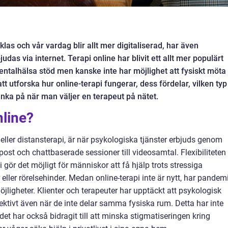
klas och vår vardag blir allt mer digitaliserad, har även
udas via internet. Terapi online har blivit ett allt mer populärt
entalhälsa stöd men kanske inte har möjlighet att fysiskt möta
tt utforska hur online-terapi fungerar, dess fördelar, vilken typ
nka på när man väljer en terapeut på nätet.
nline?
 eller distansterapi, är när psykologiska tjänster erbjuds genom
e-post och chattbaserade sessioner till videosamtal. Flexibiliteten
 gör det möjligt för människor att få hjälp trots stressiga
ller rörelsehinder. Medan online-terapi inte är nytt, har pandem
öjligheter. Klienter och terapeuter har upptäckt att psykologisk
ektivt även när de inte delar samma fysiska rum. Detta har inte
 det har också bidragit till att minska stigmatiseringen kring