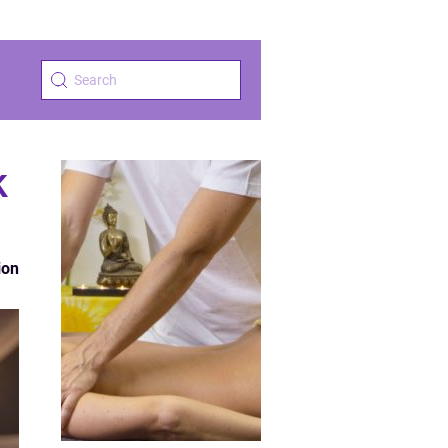
k
ion