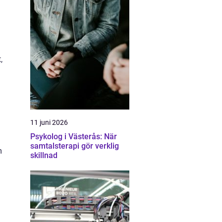
,
11 juni 2026
Psykolog i Västerås: När
samtalsterapi gör verklig
m
skillnad