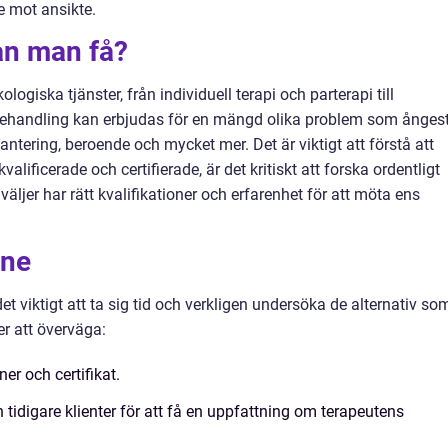
e mot ansikte.
kan man få?
logiska tjänster, från individuell terapi och parterapi till
Behandling kan erbjudas för en mängd olika problem som ångest
antering, beroende och mycket mer. Det är viktigt att förstå att
lificerade och certifierade, är det kritiskt att forska ordentligt
äljer har rätt kvalifikationer och erfarenhet för att möta ens
ine
t viktigt att ta sig tid och verkligen undersöka de alternativ so
er att överväga:
ner och certifikat.
idigare klienter för att få en uppfattning om terapeutens