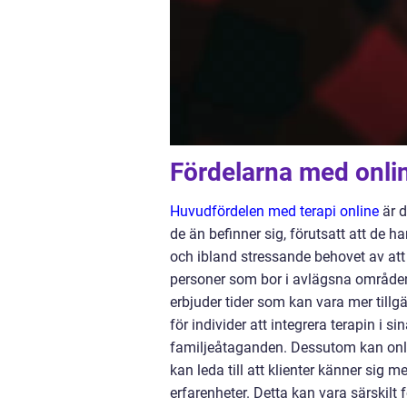
Fördelarna med onlin
Huvudfördelen med terapi online
är d
de än befinner sig, förutsatt att de h
och ibland stressande behovet av att re
personer som bor i avlägsna områden.
erbjuder tider som kan vara mer tillgän
för individer att integrera terapin i s
familjeåtaganden. Dessutom kan online
kan leda till att klienter känner sig
erfarenheter. Detta kan vara särskilt