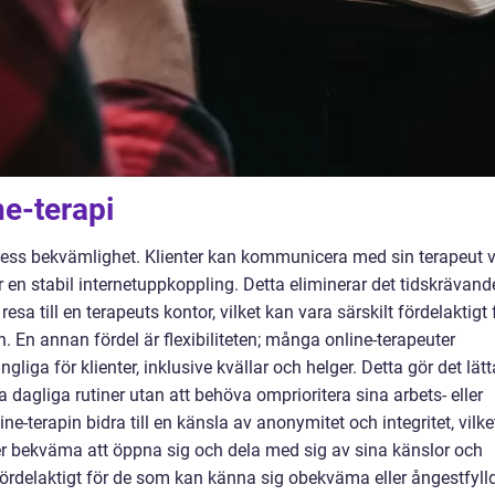
e-terapi
ess bekvämlighet. Klienter kan kommunicera med sin terapeut 
ar en stabil internetuppkoppling. Detta eliminerar det tidskrävand
sa till en terapeuts kontor, vilket kan vara särskilt fördelaktigt 
 En annan fördel är flexibiliteten; många online-terapeuter
gliga för klienter, inklusive kvällar och helger. Detta gör det lätt
ina dagliga rutiner utan att behöva omprioritera sina arbets- eller
-terapin bidra till en känsla av anonymitet och integritet, vilke
 mer bekväma att öppna sig och dela med sig av sina känslor och
 fördelaktigt för de som kan känna sig obekväma eller ångestfyll