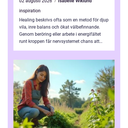
02 augusti 2026
Isabelle Wiklund
inspiration
Healing beskrivs ofta som en metod för djup
vila, inre balans och ökat välbefinnande.
Genom beröring eller arbete i energifältet
runt kroppen får nervsystemet chans att
varva ner, muskler slappnar av ...