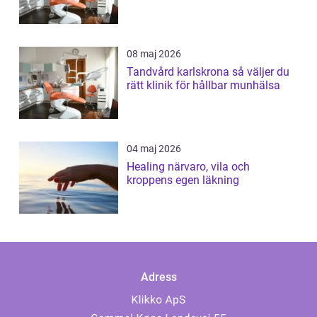
08 maj 2026
Tandvård karlskrona så väljer du
rätt klinik för hållbar munhälsa
04 maj 2026
Healing närvaro, vila och
kroppens egen läkning
Adress