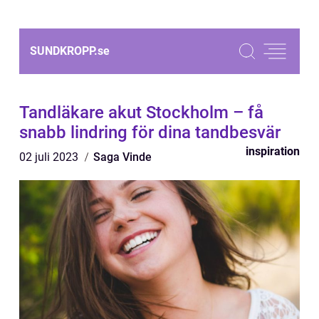
SUNDKROPP.
se
Tandläkare akut Stockholm – få
snabb lindring för dina tandbesvär
inspiration
02 juli 2023
Saga Vinde