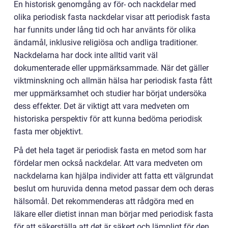
En historisk genomgång av för- och nackdelar med
olika periodisk fasta nackdelar visar att periodisk fasta
har funnits under lång tid och har använts för olika
ändamål, inklusive religiösa och andliga traditioner.
Nackdelarna har dock inte alltid varit väl
dokumenterade eller uppmärksammade. När det gäller
viktminskning och allmän hälsa har periodisk fasta fått
mer uppmärksamhet och studier har börjat undersöka
dess effekter. Det är viktigt att vara medveten om
historiska perspektiv för att kunna bedöma periodisk
fasta mer objektivt.
På det hela taget är periodisk fasta en metod som har
fördelar men också nackdelar. Att vara medveten om
nackdelarna kan hjälpa individer att fatta ett välgrundat
beslut om huruvida denna metod passar dem och deras
hälsomål. Det rekommenderas att rådgöra med en
läkare eller dietist innan man börjar med periodisk fasta
för att säkerställa att det är säkert och lämpligt för den