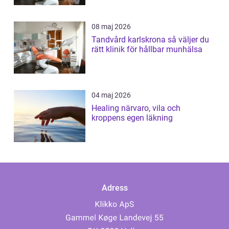
08 maj 2026
Tandvård karlskrona så väljer du
rätt klinik för hållbar munhälsa
04 maj 2026
Healing närvaro, vila och
kroppens egen läkning
Adress