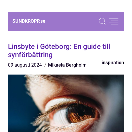
SUNDKROPP.
se
Linsbyte i Göteborg: En guide till
synförbättring
inspiration
09 augusti 2024
Mikaela Bergholm