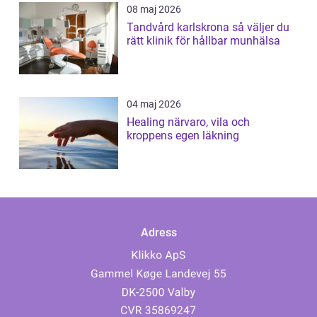
08 maj 2026
Tandvård karlskrona så väljer du
rätt klinik för hållbar munhälsa
04 maj 2026
Healing närvaro, vila och
kroppens egen läkning
Adress