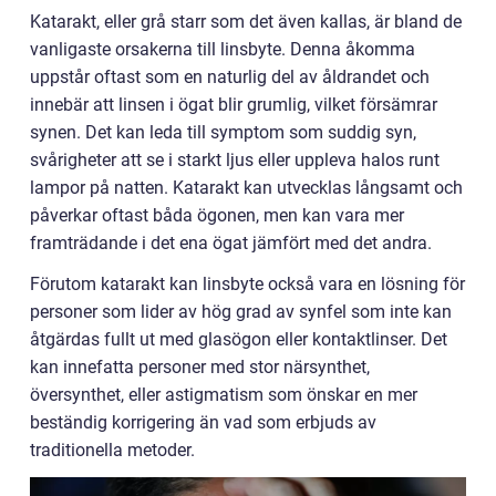
Katarakt, eller grå starr som det även kallas, är bland de
vanligaste orsakerna till linsbyte. Denna åkomma
uppstår oftast som en naturlig del av åldrandet och
innebär att linsen i ögat blir grumlig, vilket försämrar
synen. Det kan leda till symptom som suddig syn,
svårigheter att se i starkt ljus eller uppleva halos runt
lampor på natten. Katarakt kan utvecklas långsamt och
påverkar oftast båda ögonen, men kan vara mer
framträdande i det ena ögat jämfört med det andra.
Förutom katarakt kan linsbyte också vara en lösning för
personer som lider av hög grad av synfel som inte kan
åtgärdas fullt ut med glasögon eller kontaktlinser. Det
kan innefatta personer med stor närsynthet,
översynthet, eller astigmatism som önskar en mer
beständig korrigering än vad som erbjuds av
traditionella metoder.