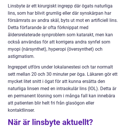
Linsbyte är ett kirurgiskt ingrepp där ögats naturliga
lins, som har blivit grumlig eller där synskärpan har
försämrats av andra skäl, byts ut mot en artificiell lins.
Detta förfarande är ofta förknippat med
åldersrelaterade synproblem som katarakt, men kan
också användas för att korrigera andra synfel som
myopi (närsynthet), hyperopi (översynthet) och
astigmatism.
Ingreppet utförs under lokalanestesi och tar normalt
sett mellan 20 och 30 minuter per öga. Läkaren gör ett
mycket litet snitt i ögat för att kunna ersätta den
naturliga linsen med en intraokulär lins (IOL). Detta är
en permanent lösning som i många fall kan innebära
att patienten blir helt fri från glasögon eller
kontaktlinser.
När är linsbyte aktuellt?